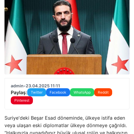
admin
•
23.04.2025 11:11
Paylaş:
Twitter
Facebook
WhatsApp
Reddit
Pinterest
Suriye'deki Beşar Esad döneminde, ülkeye istifa eden
veya ulaşan eski diplomatlar ülkeye dönmeye çağrıldı.
“Halkınızla oynadığınız büyük ulusal rolün ve halkınızın