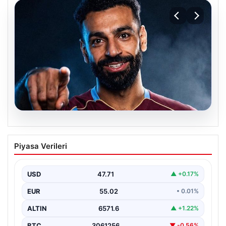
05.08.2026
Mohamed Salah transferinin detayları
Piyasa Verileri
açıklandı!
USD
47.71
▲ +0.17%
EUR
55.02
• 0.01%
ALTIN
6571.6
▲ +1.22%
BTC
3061256
▼ -0.56%