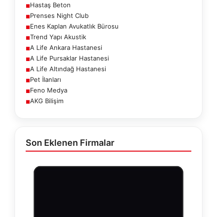
Hastaş Beton
■
Prenses Night Club
■
Enes Kaplan Avukatlık Bürosu
■
Trend Yapı Akustik
■
A Life Ankara Hastanesi
■
A Life Pursaklar Hastanesi
■
A Life Altındağ Hastanesi
■
Pet İlanları
■
Feno Medya
■
AKG Bilişim
■
Son Eklenen Firmalar