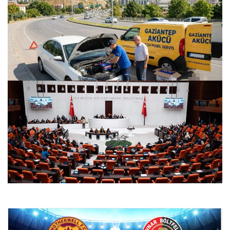
Gaziantep Şehir İlçeleri Otomobil Güç Donanımları –
Gaziantep Akücü
24.07.2026 22:10
CHP sandalye sayısı kaç oldu: Yeni Parti kuruldu, CHP’nin
milletvekili sayısı değişti… İşte CHP’nin milletvekili sayısı