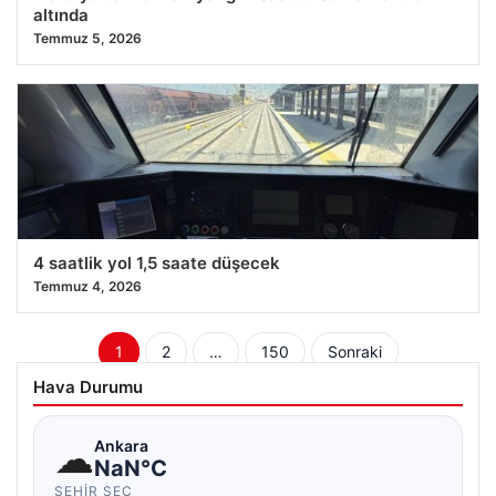
altında
Temmuz 5, 2026
4 saatlik yol 1,5 saate düşecek
Temmuz 4, 2026
Yazı
1
2
…
150
Sonraki
sayfalaması
Hava Durumu
☁
Ankara
NaN°C
ŞEHIR SEÇ