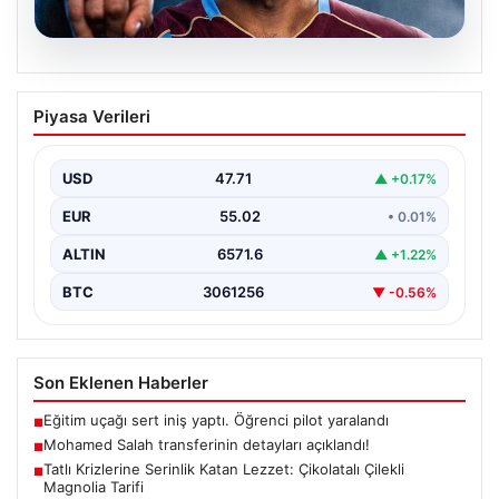
05.08.2026
Tatlı Krizlerine Serinlik Katan Lezzet:
Piyasa Verileri
Çikolatalı Çilekli Magnolia Tarifi
Çikolata soslu çilekli magnolia, hafif dokusuyla tatlı
severlerin favorisi haline gelen günümüzün popüler
USD
47.71
▲ +0.17%
tatlılarından…
EUR
55.02
• 0.01%
ALTIN
6571.6
▲ +1.22%
BTC
3061256
▼ -0.56%
Son Eklenen Haberler
Eğitim uçağı sert iniş yaptı. Öğrenci pilot yaralandı
■
Mohamed Salah transferinin detayları açıklandı!
■
Tatlı Krizlerine Serinlik Katan Lezzet: Çikolatalı Çilekli
■
Magnolia Tarifi