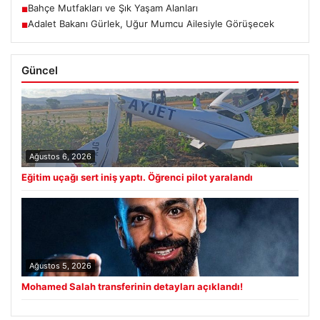
Bahçe Mutfakları ve Şık Yaşam Alanları
■
Adalet Bakanı Gürlek, Uğur Mumcu Ailesiyle Görüşecek
■
Güncel
Ağustos 6, 2026
Eğitim uçağı sert iniş yaptı. Öğrenci pilot yaralandı
Ağustos 5, 2026
Mohamed Salah transferinin detayları açıklandı!