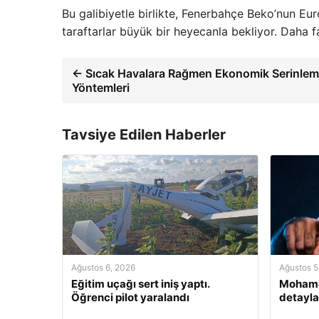
Bu galibiyetle birlikte, Fenerbahçe Beko’nun Eur
taraftarlar büyük bir heyecanla bekliyor. Daha faz
← Sıcak Havalara Rağmen Ekonomik Serinle
Yöntemleri
Tavsiye Edilen Haberler
Ağustos 6, 2026
Ağustos 5
Eğitim uçağı sert iniş yaptı.
Mohamed
Öğrenci pilot yaralandı
detayla