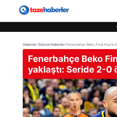
Haberler
›
Güncel Haberler
›
Fenerbahçe Beko Final Four’a bi
Fenerbahçe Beko Fin
yaklaştı: Seride 2-0