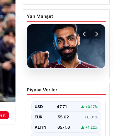
Yan Manşet
05.08.2026
Mohamed Salah
Piyasa Verileri
transferinin detayları
açıklandı!
USD
47.71
▲ +0.17%
rest
EUR
55.02
• 0.01%
ALTIN
6571.6
▲ +1.22%