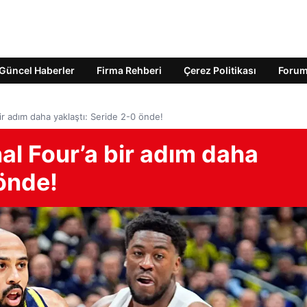
Güncel Haberler
Firma Rehberi
Çerez Politikası
Foru
r adım daha yaklaştı: Seride 2-0 önde!
al Four’a bir adım daha
 önde!