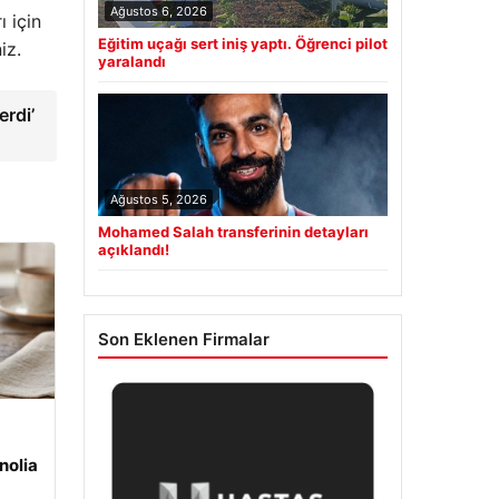
Ağustos 6, 2026
 için
Eğitim uçağı sert iniş yaptı. Öğrenci pilot
iz.
yaralandı
rdi’
Ağustos 5, 2026
Mohamed Salah transferinin detayları
açıklandı!
Son Eklenen Firmalar
nolia