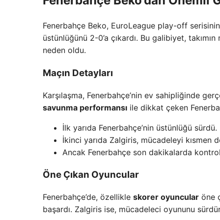
Fenerbahçe Beko’dan Önemli G
Fenerbahçe Beko, EuroLeague play-off serisinin 
üstünlüğünü 2-0’a çıkardı. Bu galibiyet, takımın
neden oldu.
Maçın Detayları
Karşılaşma, Fenerbahçe’nin ev sahipliğinde gerçek
savunma performansı
ile dikkat çeken Fenerbah
İlk yarıda Fenerbahçe’nin üstünlüğü sürdü.
İkinci yarıda Zalgiris, mücadeleyi kısmen 
Ancak Fenerbahçe son dakikalarda kontrolü
Öne Çıkan Oyuncular
Fenerbahçe’de, özellikle
skorer oyuncular
öne çı
başardı. Zalgiris ise, mücadeleci oyununu sürdü