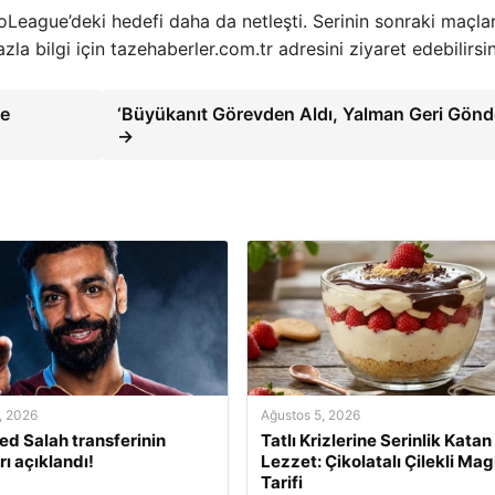
oLeague’deki hedefi daha da netleşti. Serinin sonraki maçları
la bilgi için tazehaberler.com.tr adresini ziyaret edebilirsin
me
‘Büyükanıt Görevden Aldı, Yalman Geri Gönde
→
, 2026
Ağustos 5, 2026
 Salah transferinin
Tatlı Krizlerine Serinlik Katan
rı açıklandı!
Lezzet: Çikolatalı Çilekli Mag
Tarifi