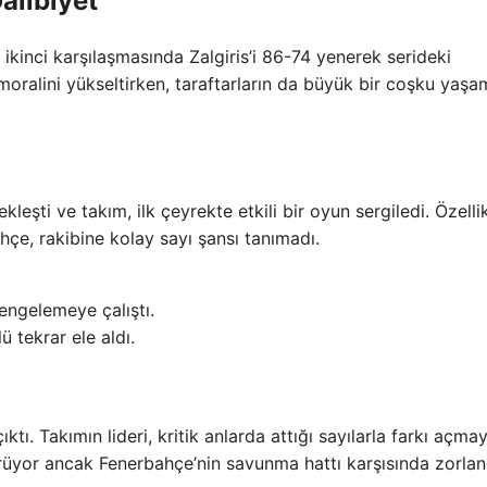
alibiyet
ikinci karşılaşmasında Zalgiris’i 86-74 yenerek serideki
 moralini yükseltirken, taraftarların da büyük bir coşku yaş
leşti ve takım, ilk çeyrekte etkili bir oyun sergiledi. Özelli
çe, rakibine kolay sayı şansı tanımadı.
dengelemeye çalıştı.
 tekrar ele aldı.
ktı. Takımın lideri, kritik anlarda attığı sayılarla farkı açmay
rüyor ancak Fenerbahçe’nin savunma hattı karşısında zorlan