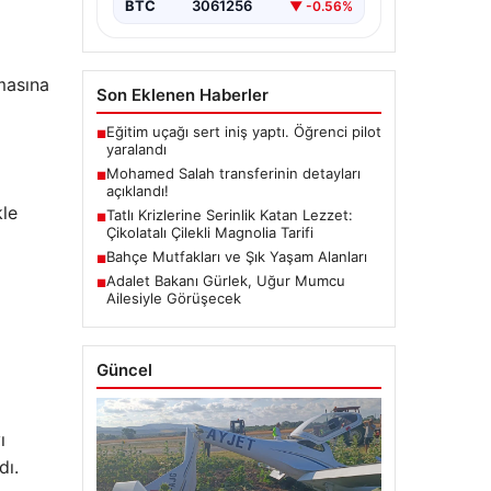
BTC
3061256
▼ -0.56%
amasına
Son Eklenen Haberler
Eğitim uçağı sert iniş yaptı. Öğrenci pilot
■
yaralandı
Mohamed Salah transferinin detayları
■
açıklandı!
kle
Tatlı Krizlerine Serinlik Katan Lezzet:
■
Çikolatalı Çilekli Magnolia Tarifi
Bahçe Mutfakları ve Şık Yaşam Alanları
■
Adalet Bakanı Gürlek, Uğur Mumcu
■
Ailesiyle Görüşecek
Güncel
ı
dı.