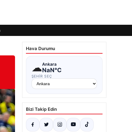
m
Hava Durumu
☁
Ankara
NaN°C
ŞEHIR SEÇ
Bizi Takip Edin