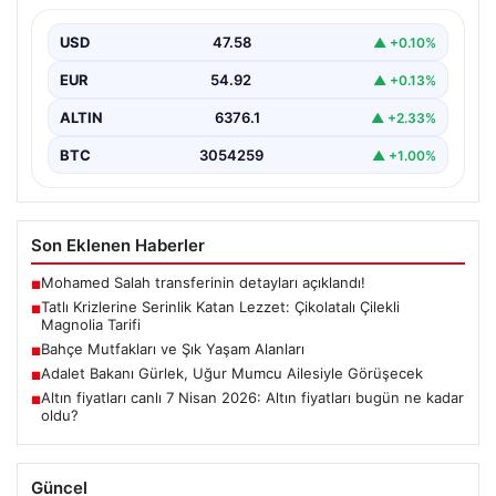
Çikolata soslu çilekli magnolia, hafif dokusuyla tatlı
severlerin favorisi haline gelen günümüzün popüler
USD
47.58
▲ +0.10%
tatlılarından…
EUR
54.92
▲ +0.13%
ALTIN
6376.1
▲ +2.33%
BTC
3054259
▲ +1.00%
Son Eklenen Haberler
Mohamed Salah transferinin detayları açıklandı!
■
Tatlı Krizlerine Serinlik Katan Lezzet: Çikolatalı Çilekli
■
Magnolia Tarifi
Bahçe Mutfakları ve Şık Yaşam Alanları
■
Adalet Bakanı Gürlek, Uğur Mumcu Ailesiyle Görüşecek
■
Altın fiyatları canlı 7 Nisan 2026: Altın fiyatları bugün ne kadar
■
oldu?
Güncel