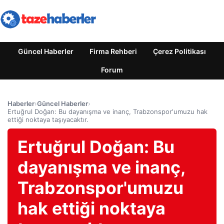
Güncel Haberler
Firma Rehberi
Çerez Politikası
Forum
Haberler
›
Güncel Haberler
›
Ertuğrul Doğan: Bu dayanışma ve inanç, Trabzonspor'umuzu hak
ettiği noktaya taşıyacaktır.
Ertuğrul Doğan: Bu
dayanışma ve inanç,
Trabzonspor'umuzu
hak ettiği noktaya