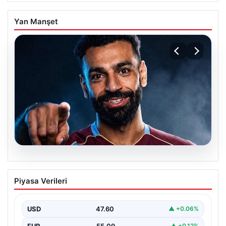
Yan Manşet
05.08.2026
Mohamed Salah transferinin detayları
Piyasa Verileri
açıklandı!
USD
47.60
▲ +0.06%
EUR
55.09
▲ +0.12%