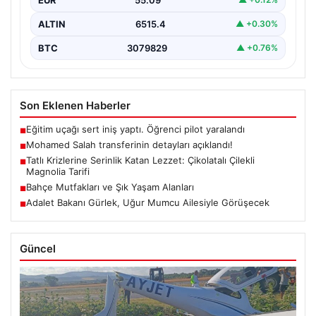
ALTIN
6515.4
▲ +0.30%
BTC
3079829
▲ +0.76%
Son Eklenen Haberler
Eğitim uçağı sert iniş yaptı. Öğrenci pilot yaralandı
■
Mohamed Salah transferinin detayları açıklandı!
■
Tatlı Krizlerine Serinlik Katan Lezzet: Çikolatalı Çilekli
■
Magnolia Tarifi
Bahçe Mutfakları ve Şık Yaşam Alanları
■
Adalet Bakanı Gürlek, Uğur Mumcu Ailesiyle Görüşecek
■
Güncel