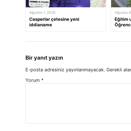
Ağustos 7, 2026
Ağustos 6
Casperlar çetesine yeni
Eğitim u
iddianame
Öğrenci
Bir yanıt yazın
E-posta adresiniz yayınlanmayacak.
Gerekli ala
Yorum
*