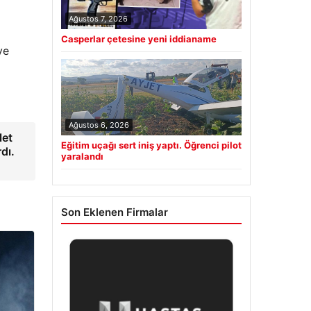
Ağustos 7, 2026
Casperlar çetesine yeni iddianame
ve
Ağustos 6, 2026
let
Eğitim uçağı sert iniş yaptı. Öğrenci pilot
dı.
yaralandı
Son Eklenen Firmalar