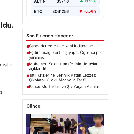
ALTIN
6571.6
▲ +1.22%
BTC
3061256
▼ -0.56%
ldu.
Son Eklenen Haberler
Casperlar çetesine yeni iddianame
■
Eğitim uçağı sert iniş yaptı. Öğrenci pilot
■
yaralandı
Mohamed Salah transferinin detayları
kustik
■
açıklandı!
Tatlı Krizlerine Serinlik Katan Lezzet:
■
Çikolatalı Çilekli Magnolia Tarifi
Bahçe Mutfakları ve Şık Yaşam Alanları
■
sı
Güncel