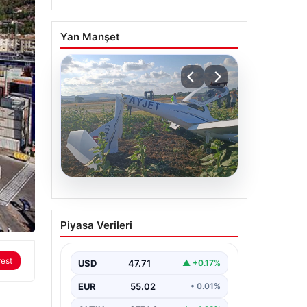
Yan Manşet
06.08.2026
Eğitim uçağı sert iniş
Piyasa Verileri
yaptı. Öğrenci pilot
yaralandı
rest
USD
47.71
▲ +0.17%
EUR
55.02
• 0.01%