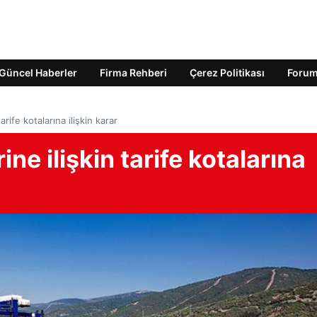
Güncel Haberler
Firma Rehberi
Çerez Politikası
Foru
arife kotalarına ilişkin karar
ine ilişkin tarife kotalarına