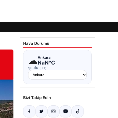
m
Hava Durumu
☁
Ankara
NaN°C
ŞEHIR SEÇ
Bizi Takip Edin