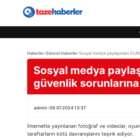
Haberler
›
Güncel Haberler
›
Sosyal medya paylaşımları EURO
Sosyal medya paylaş
güvenlik sorunlarına
admin
•
09.07.2024 13:37
İnternette yayınlanan fotoğraf ve videolar, oy
taraftarların kötü davranışlarını teşvik ediyor.