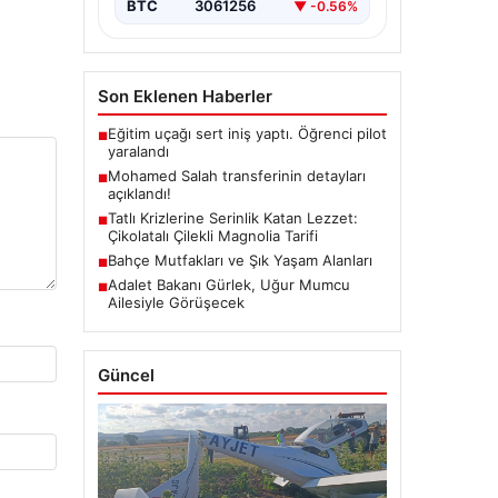
BTC
3061256
▼ -0.56%
Son Eklenen Haberler
Eğitim uçağı sert iniş yaptı. Öğrenci pilot
■
yaralandı
Mohamed Salah transferinin detayları
■
açıklandı!
Tatlı Krizlerine Serinlik Katan Lezzet:
■
Çikolatalı Çilekli Magnolia Tarifi
Bahçe Mutfakları ve Şık Yaşam Alanları
■
Adalet Bakanı Gürlek, Uğur Mumcu
■
Ailesiyle Görüşecek
Güncel