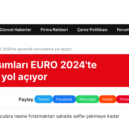
Güncel Haberler
Firma Rehberi
Çerez Politikası
Foru
 2024'te güvenlik sorunlarına yol açıyor
ımları EURO 2024'te
 yol açıyor
Paylaş:
Twitter
Facebook
WhatsApp
Reddit
Pinte
unculara nesne fırlatmaktan sahada selfie çekmeye kadar