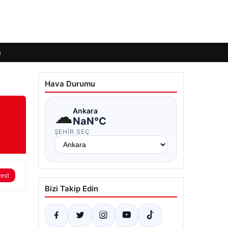
m
Hava Durumu
☁
Ankara
NaN°C
ŞEHIR SEÇ
rest
Bizi Takip Edin