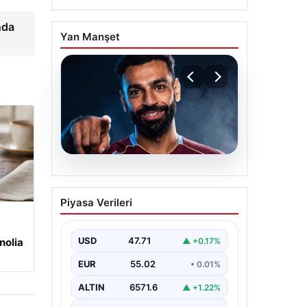
nda
Yan Manşet
05.08.2026
Mohamed Salah
Piyasa Verileri
transferinin detayları
açıklandı!
USD
47.71
▲ +0.17%
nolia
EUR
55.02
• 0.01%
ALTIN
6571.6
▲ +1.22%