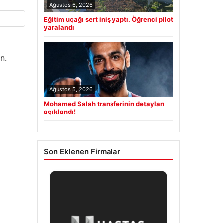
Ağustos 6, 2026
Eğitim uçağı sert iniş yaptı. Öğrenci pilot
yaralandı
n.
Ağustos 5, 2026
Mohamed Salah transferinin detayları
açıklandı!
Son Eklenen Firmalar