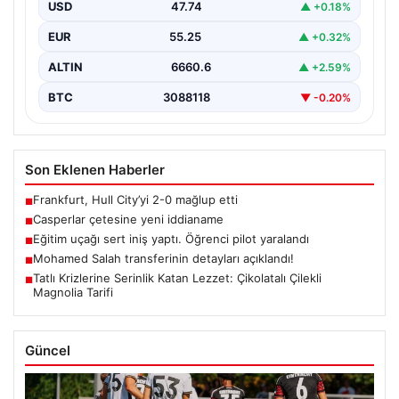
USD
47.74
▲ +0.18%
EUR
55.25
▲ +0.32%
ALTIN
6660.6
▲ +2.59%
BTC
3088118
▼ -0.20%
Son Eklenen Haberler
Frankfurt, Hull City’yi 2-0 mağlup etti
■
Casperlar çetesine yeni iddianame
■
Eğitim uçağı sert iniş yaptı. Öğrenci pilot yaralandı
■
Mohamed Salah transferinin detayları açıklandı!
■
Tatlı Krizlerine Serinlik Katan Lezzet: Çikolatalı Çilekli
■
Magnolia Tarifi
Güncel