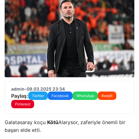
admin
•
09.03.2025 23:34
Paylaş:
Twitter
Facebook
WhatsApp
Reddit
Pinterest
Galatasaray koçu
Kötü
Alarysor, zaferiyle önemli bir
başarı elde etti.