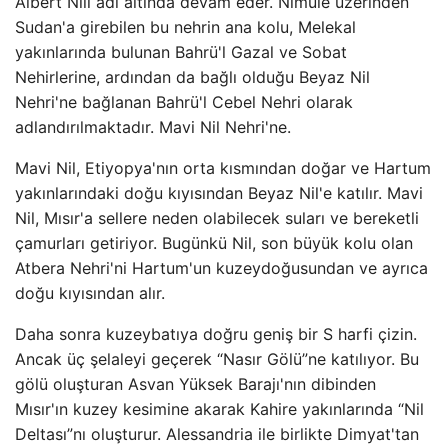
Albert Nili adı altında devam eder. Nimule üzerinden
Sudan'a girebilen bu nehrin ana kolu, Melekal
yakınlarında bulunan Bahrü'l Gazal ve Sobat
Nehirlerine, ardından da bağlı olduğu Beyaz Nil
Nehri'ne bağlanan Bahrü'l Cebel Nehri olarak
adlandırılmaktadır. Mavi Nil Nehri'ne.
Mavi Nil, Etiyopya'nın orta kısmından doğar ve Hartum
yakınlarındaki doğu kıyısından Beyaz Nil'e katılır. Mavi
Nil, Mısır'a sellere neden olabilecek suları ve bereketli
çamurları getiriyor. Bugünkü Nil, son büyük kolu olan
Atbera Nehri'ni Hartum'un kuzeydoğusundan ve ayrıca
doğu kıyısından alır.
Daha sonra kuzeybatıya doğru geniş bir S harfi çizin.
Ancak üç şelaleyi geçerek “Nasır Gölü”ne katılıyor. Bu
gölü oluşturan Asvan Yüksek Barajı'nın dibinden
Mısır'ın kuzey kesimine akarak Kahire yakınlarında “Nil
Deltası”nı oluşturur. Alessandria ile birlikte Dimyat'tan