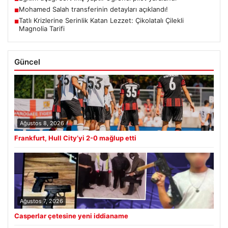
Mohamed Salah transferinin detayları açıklandı!
■
Tatlı Krizlerine Serinlik Katan Lezzet: Çikolatalı Çilekli
■
Magnolia Tarifi
Güncel
Ağustos 8, 2026
Frankfurt, Hull City’yi 2-0 mağlup etti
Ağustos 7, 2026
Casperlar çetesine yeni iddianame