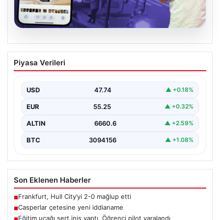
07.08.2026
Casperlar çetesine yeni iddianame
Piyasa Verileri
USD
47.74
▲ +0.18%
EUR
55.25
▲ +0.32%
ALTIN
6660.6
▲ +2.59%
BTC
3094156
▲ +1.08%
Son Eklenen Haberler
Frankfurt, Hull City’yi 2-0 mağlup etti
■
Casperlar çetesine yeni iddianame
■
Eğitim uçağı sert iniş yaptı. Öğrenci pilot yaralandı
■