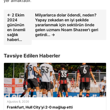
yer almaktadır.
← 2 Ekim
Milyarlarca dolar ödendi, neden?
2024
Yapay zekadan en iyi şekilde
gününün
yararlanmak için sektörün önde
en önemli
gelen uzmanı Noam Shazeer'ı geri
sağlık
getirdi… →
haberi…
Tavsiye Edilen Haberler
Ağustos 8, 2026
Frankfurt, Hull City’yi 2-0 mağlup etti