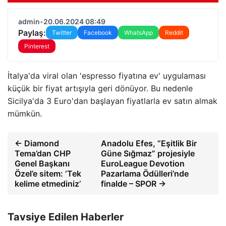
admin
•
20.06.2024 08:49
Paylaş:
Twitter
Facebook
WhatsApp
Reddit
Pinterest
İtalya'da viral olan 'espresso fiyatına ev' uygulaması
küçük bir fiyat artışıyla geri dönüyor. Bu nedenle
Sicilya'da 3 Euro'dan başlayan fiyatlarla ev satın almak
mümkün.
← Diamond
Anadolu Efes, “Eşitlik Bir
Tema’dan CHP
Güne Sığmaz” projesiyle
Genel Başkanı
EuroLeague Devotion
Özel’e sitem: ‘Tek
Pazarlama Ödülleri’nde
kelime etmediniz’
finalde – SPOR →
Tavsiye Edilen Haberler