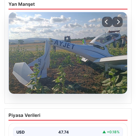
Yan Manşet
06.08.2026
Eğitim uçağı sert iniş yaptı. Öğrenci
Piyasa Verileri
pilot yaralandı
USD
47.74
▲ +0.18%