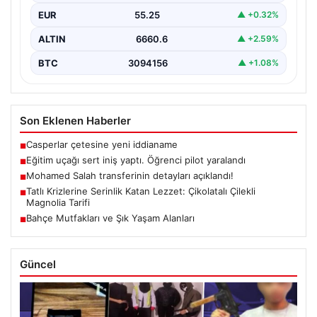
EUR
55.25
▲ +0.32%
ALTIN
6660.6
▲ +2.59%
BTC
3094156
▲ +1.08%
Son Eklenen Haberler
Casperlar çetesine yeni iddianame
■
Eğitim uçağı sert iniş yaptı. Öğrenci pilot yaralandı
■
Mohamed Salah transferinin detayları açıklandı!
■
Tatlı Krizlerine Serinlik Katan Lezzet: Çikolatalı Çilekli
■
Magnolia Tarifi
Bahçe Mutfakları ve Şık Yaşam Alanları
■
Güncel