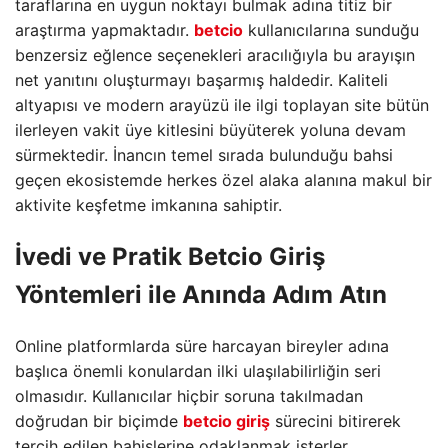
taraflarına en uygun noktayı bulmak adına titiz bir
araştırma yapmaktadır.
betcio
kullanıcılarına sunduğu
benzersiz eğlence seçenekleri aracılığıyla bu arayışın
net yanıtını oluşturmayı başarmış haldedir. Kaliteli
altyapısı ve modern arayüzü ile ilgi toplayan site bütün
ilerleyen vakit üye kitlesini büyüterek yoluna devam
sürmektedir. İnancın temel sırada bulunduğu bahsi
geçen ekosistemde herkes özel alaka alanına makul bir
aktivite keşfetme imkanına sahiptir.
İvedi ve Pratik
Betcio Giriş
Yöntemleri ile Anında Adım Atın
Online platformlarda süre harcayan bireyler adına
başlıca önemli konulardan ilki ulaşılabilirliğin seri
olmasıdır. Kullanıcılar hiçbir soruna takılmadan
doğrudan bir biçimde
betcio giriş
sürecini bitirerek
tercih edilen bahislerine odaklanmak isterler.