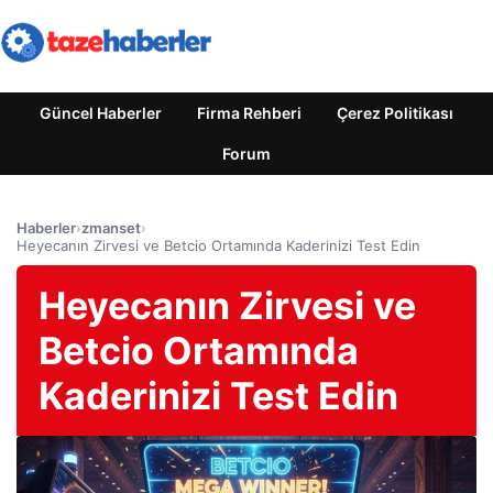
Güncel Haberler
Firma Rehberi
Çerez Politikası
Forum
Haberler
›
zmanset
›
Heyecanın Zirvesi ve Betcio Ortamında Kaderinizi Test Edin
Heyecanın Zirvesi ve
Betcio Ortamında
Kaderinizi Test Edin