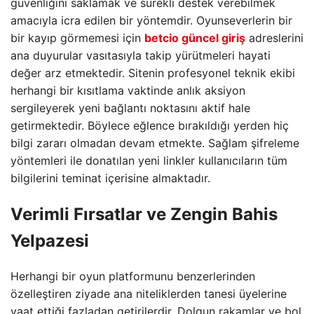
güvenliğini saklamak ve sürekli destek verebilmek
amacıyla icra edilen bir yöntemdir. Oyunseverlerin bir
bir kayıp görmemesi için
betcio güncel giriş
adreslerini
ana duyurular vasıtasıyla takip yürütmeleri hayati
değer arz etmektedir. Sitenin profesyonel teknik ekibi
herhangi bir kısıtlama vaktinde anlık aksiyon
sergileyerek yeni bağlantı noktasını aktif hale
getirmektedir. Böylece eğlence bırakıldığı yerden hiç
bilgi zararı olmadan devam etmekte. Sağlam şifreleme
yöntemleri ile donatılan yeni linkler kullanıcıların tüm
bilgilerini teminat içerisine almaktadır.
Verimli Fırsatlar ve Zengin Bahis
Yelpazesi
Herhangi bir oyun platformunu benzerlerinden
özelleştiren ziyade ana niteliklerden tanesi üyelerine
vaat ettiği fazladan getirilerdir. Dolgun rakamlar ve bol