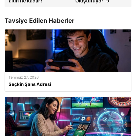
altın ne kadar?
Oluşturuyor’ →
Tavsiye Edilen Haberler
Temmuz 27, 2026
Seçkin Şans Adresi