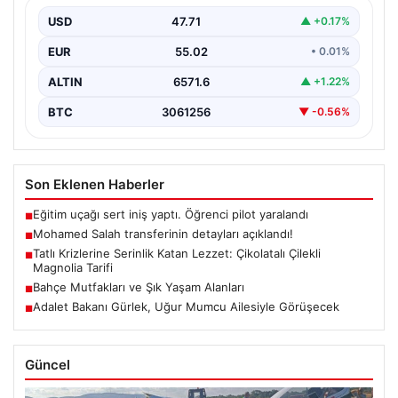
USD
47.71
▲ +0.17%
EUR
55.02
• 0.01%
ALTIN
6571.6
▲ +1.22%
BTC
3061256
▼ -0.56%
Son Eklenen Haberler
Eğitim uçağı sert iniş yaptı. Öğrenci pilot yaralandı
■
Mohamed Salah transferinin detayları açıklandı!
■
Tatlı Krizlerine Serinlik Katan Lezzet: Çikolatalı Çilekli
■
Magnolia Tarifi
Bahçe Mutfakları ve Şık Yaşam Alanları
■
Adalet Bakanı Gürlek, Uğur Mumcu Ailesiyle Görüşecek
■
Güncel