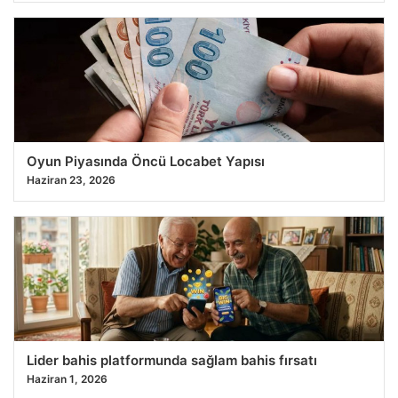
Oyun Piyasında Öncü Locabet Yapısı
Haziran 23, 2026
Lider bahis platformunda sağlam bahis fırsatı
Haziran 1, 2026