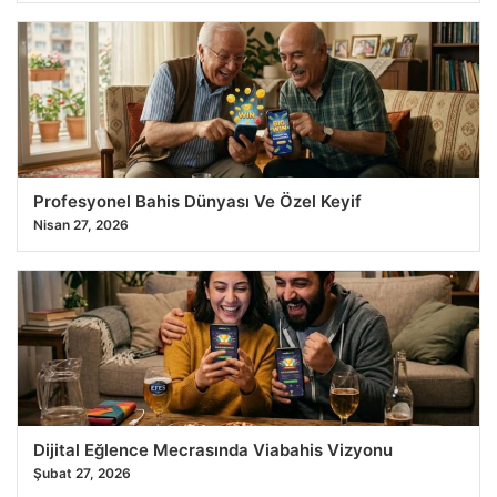
Profesyonel Bahis Dünyası Ve Özel Keyif
Nisan 27, 2026
Dijital Eğlence Mecrasında Viabahis Vizyonu
Şubat 27, 2026