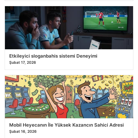
Etkileyici sloganbahis sistemi Deneyimi
Şubat 17, 2026
Mobil Heyecanın İle Yüksek Kazancın Sahici Adresi
Şubat 16, 2026