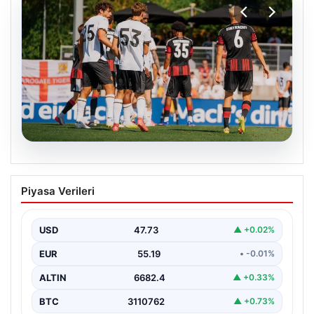
08.08.2026
Frankfurt, Hull City’yi 2-0 mağlup etti
Piyasa Verileri
Almanya’nın köklü futbol kulüplerinden Eintracht
Frankfurt, hazırlık maçında İngiltere temsilcisi Hull City
ile karşı…
USD
47.73
▲ +0.02%
EUR
55.19
• -0.01%
ALTIN
6682.4
▲ +0.33%
BTC
3110762
▲ +0.73%