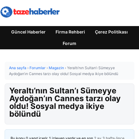
Güncel Haberler
Firma Rehberi
Çerez Politikası
Forum
Ana sayfa
›
Forumlar
›
Magazin
›
Yeraltı’nın Sultan’ı Sümeyye
Aydoğan’ın Cannes tarzı olay oldu! Sosyal medya ikiye bölündü
Yeraltı’nın Sultan’ı Sümeyye
Aydoğan’ın Cannes tarzı olay
oldu! Sosyal medya ikiye
bölündü
Bu konu 0 yanıt içerir, 1 izleyen vardır ve en son
2 ay 3 hafta önce