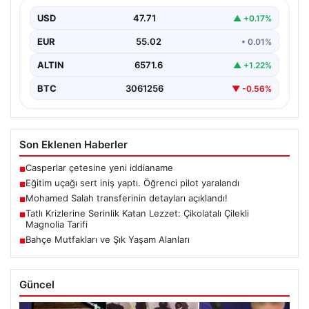
USD
47.71
▲ +0.17%
EUR
55.02
• 0.01%
ALTIN
6571.6
▲ +1.22%
BTC
3061256
▼ -0.56%
Son Eklenen Haberler
Casperlar çetesine yeni iddianame
■
Eğitim uçağı sert iniş yaptı. Öğrenci pilot yaralandı
■
Mohamed Salah transferinin detayları açıklandı!
■
Tatlı Krizlerine Serinlik Katan Lezzet: Çikolatalı Çilekli
■
Magnolia Tarifi
Bahçe Mutfakları ve Şık Yaşam Alanları
■
Güncel