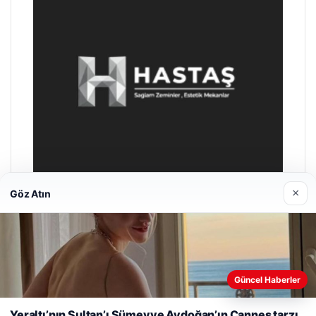
×
Göz Atın
Hastaş Beton
Mayıs 26, 2026
Web sitemizi nasıl kullandığınızı daha iyi anlayabilmek,
Güncel Haberler
deneyiminizi kişiselleştirmek ve geliştirmek amacıyla çerezler
kullanıyoruz.
Çerez Politikamız
Yeraltı’nın Sultan’ı Sümeyye Aydoğan’ın Cannes tarzı