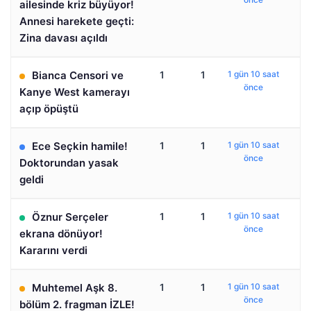
ailesinde kriz büyüyor!
Annesi harekete geçti:
Zina davası açıldı
Bianca Censori ve
1
1
1 gün 10 saat
önce
Kanye West kamerayı
açıp öpüştü
Ece Seçkin hamile!
1
1
1 gün 10 saat
önce
Doktorundan yasak
geldi
Öznur Serçeler
1
1
1 gün 10 saat
önce
ekrana dönüyor!
Kararını verdi
Muhtemel Aşk 8.
1
1
1 gün 10 saat
önce
bölüm 2. fragman İZLE!