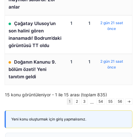
anlar
Çağatay Ulusoy’un
1
1
2 gün 21 saat
önce
son halini gören
inanamadı! Bodrum’daki
görüntüsü TT oldu
Doğanın Kanunu 9.
1
1
2 gün 21 saat
önce
bölüm özeti! Yeni
tanıtım geldi
15 konu görüntüleniyor - 1 ile 15 arası (toplam 835)
1
2
3
54
55
56
→
…
Yeni konu oluşturmak için giriş yapmalısınız.