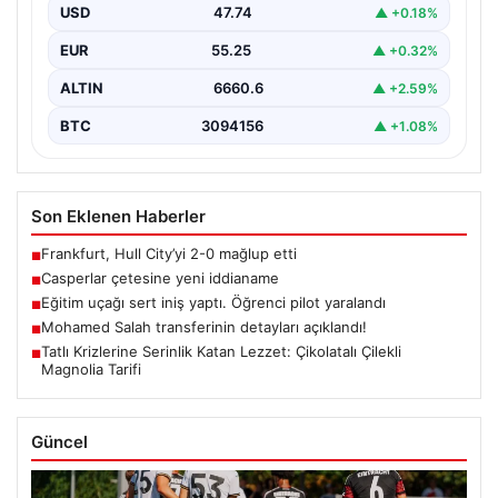
USD
47.74
▲ +0.18%
EUR
55.25
▲ +0.32%
ALTIN
6660.6
▲ +2.59%
BTC
3094156
▲ +1.08%
Son Eklenen Haberler
Frankfurt, Hull City’yi 2-0 mağlup etti
■
Casperlar çetesine yeni iddianame
■
Eğitim uçağı sert iniş yaptı. Öğrenci pilot yaralandı
■
Mohamed Salah transferinin detayları açıklandı!
■
Tatlı Krizlerine Serinlik Katan Lezzet: Çikolatalı Çilekli
■
Magnolia Tarifi
Güncel