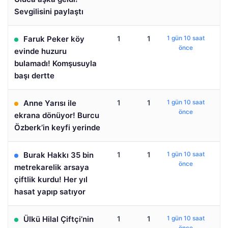
Sevgilisini paylaştı
Faruk Peker köy
1
1
1 gün 10 saat
önce
evinde huzuru
bulamadı! Komşusuyla
başı dertte
Anne Yarısı ile
1
1
1 gün 10 saat
önce
ekrana dönüyor! Burcu
Özberk’in keyfi yerinde
Burak Hakkı 35 bin
1
1
1 gün 10 saat
önce
metrekarelik arsaya
çiftlik kurdu! Her yıl
hasat yapıp satıyor
Ülkü Hilal Çiftçi’nin
1
1
1 gün 10 saat
önce