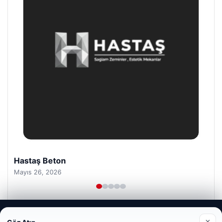
Prenses Night Club
Nisan 29, 2026
Web sitemizi nasıl kullandığınızı daha iyi anlayabilmek,