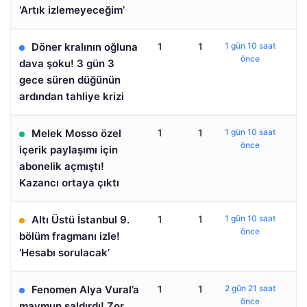
‘Artık izlemeyeceğim’
Döner kralının oğluna
1
1
1 gün 10 saat
önce
dava şoku! 3 gün 3
gece süren düğünün
ardından tahliye krizi
Melek Mosso özel
1
1
1 gün 10 saat
önce
içerik paylaşımı için
abonelik açmıştı!
Kazancı ortaya çıktı
Altı Üstü İstanbul 9.
1
1
1 gün 10 saat
önce
bölüm fragmanı izle!
‘Hesabı sorulacak’
Fenomen Alya Vural’a
1
1
2 gün 21 saat
önce
maymun saldırdı! Zor