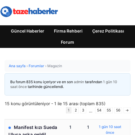
Güncel Haberler
Firma Rehberi
Çerez Politikası
Forum
Ana sayfa
›
Forumlar
›
Magazin
Bu forum 835 konu içeriyor ve en son
admin
tarafından
1 gün 10
saat önce
tarihinde güncellendi.
15 konu görüntüleniyor - 1 ile 15 arası (toplam 835)
1
2
3
54
55
56
→
…
Manifest kızı Sueda
1
1
1 gün 10 saat
önce
Uluca aşka geldi!