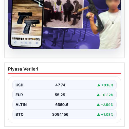
07.08.2026
Casperlar çetesine yeni iddianame
Piyasa Verileri
USD
47.74
▲ +0.18%
EUR
55.25
▲ +0.32%
ALTIN
6660.6
▲ +2.59%
BTC
3094156
▲ +1.08%