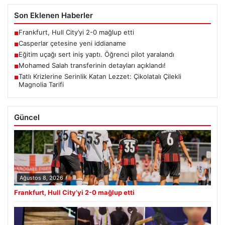
Son Eklenen Haberler
Frankfurt, Hull City’yi 2-0 mağlup etti
■
Casperlar çetesine yeni iddianame
■
Eğitim uçağı sert iniş yaptı. Öğrenci pilot yaralandı
■
Mohamed Salah transferinin detayları açıklandı!
■
Tatlı Krizlerine Serinlik Katan Lezzet: Çikolatalı Çilekli
■
Magnolia Tarifi
Güncel
Ağustos 8, 2026
Frankfurt, Hull City’yi 2-0 mağlup etti