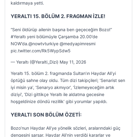
kaldırmaya yetti.
YERALTI 15. BÖLÜM 2. FRAGMAN İZLE!
“Seni öldürüp ailenin başına ben geçeceğim Bozo!”
#Yeraltı yeni bölümüyle Çarşamba 20.00’de
NOW’da.@nowtvturkiye @medyapimresmi
pic.twitter.com/Rk5WypSdw5
— Yeraltı (@Yeralti_Dizi) May 11, 2026
Yeraltı 15. bölüm 2. fragmanda Sultan’ın Haydar Ali’yi
öptüğü sahne olay oldu. Tüm dizi takipçileri; ‘Senarist sen
iyi misin ya’, ‘Senaryo akmıyor’, ‘İzlemeyeceğim artık
diziyi’, ‘Dizi gittikçe Yeraltı ile aldatma gecesine
hoşgeldinize döndü rezillik’ gibi yorumlar yapıldı.
YERALTI SON BÖLÜM ÖZETİ:
Bozo’nun Haydar Ali’ye yönelik sözleri, aralarındaki güç
dengesini sarsar. Haydar Ali’nin verdiği kararlar ve