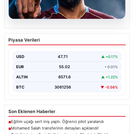
05.08.2026
Mohamed Salah transferinin detayları
Piyasa Verileri
açıklandı!
USD
47.71
▲ +0.17%
EUR
55.02
• 0.01%
ALTIN
6571.6
▲ +1.22%
BTC
3061256
▼ -0.56%
Son Eklenen Haberler
Eğitim uçağı sert iniş yaptı. Öğrenci pilot yaralandı
■
Mohamed Salah transferinin detayları açıklandı!
■