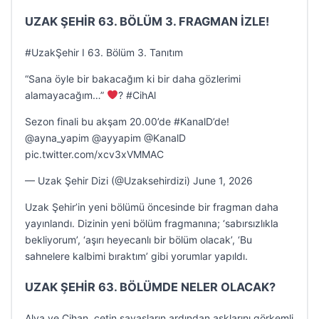
UZAK ŞEHİR 63. BÖLÜM 3. FRAGMAN İZLE!
#UzakŞehir I 63. Bölüm 3. Tanıtım
“Sana öyle bir bakacağım ki bir daha gözlerimi
alamayacağım…”
‍? #CihAl
Sezon finali bu akşam 20.00’de #KanalD’de!
@ayna_yapim @ayyapim @KanalD
pic.twitter.com/xcv3xVMMAC
— Uzak Şehir Dizi (@Uzaksehirdizi) June 1, 2026
Uzak Şehir’in yeni bölümü öncesinde bir fragman daha
yayınlandı. Dizinin yeni bölüm fragmanına; ‘sabırsızlıkla
bekliyorum’, ‘aşırı heyecanlı bir bölüm olacak’, ‘Bu
sahnelere kalbimi bıraktım’ gibi yorumlar yapıldı.
UZAK ŞEHİR 63. BÖLÜMDE NELER OLACAK?
Alya ve Cihan, çetin savaşların ardından aşklarını görkemli