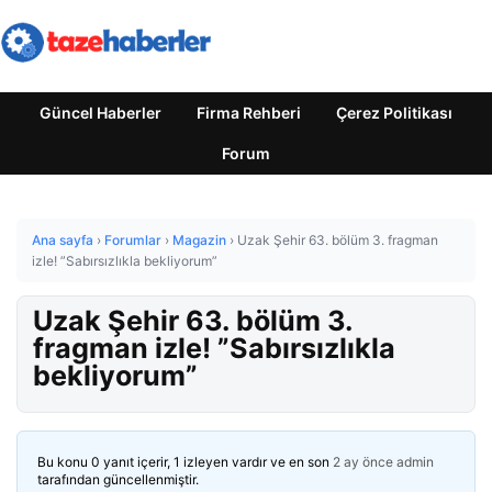
Güncel Haberler
Firma Rehberi
Çerez Politikası
Forum
Ana sayfa
›
Forumlar
›
Magazin
›
Uzak Şehir 63. bölüm 3. fragman
izle! ”Sabırsızlıkla bekliyorum”
Uzak Şehir 63. bölüm 3.
fragman izle! ”Sabırsızlıkla
bekliyorum”
Bu konu 0 yanıt içerir, 1 izleyen vardır ve en son
2 ay önce
admin
tarafından güncellenmiştir.