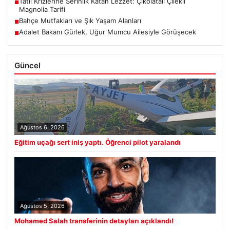
Tatlı Krizlerine Serinlik Katan Lezzet: Çikolatalı Çilekli
■
Magnolia Tarifi
Bahçe Mutfakları ve Şık Yaşam Alanları
■
Adalet Bakanı Gürlek, Uğur Mumcu Ailesiyle Görüşecek
■
Güncel
Ağustos 6, 2026
Eğitim uçağı sert iniş yaptı. Öğrenci pilot yaralandı
Ağustos 5, 2026
Mohamed Salah transferinin detayları açıklandı!