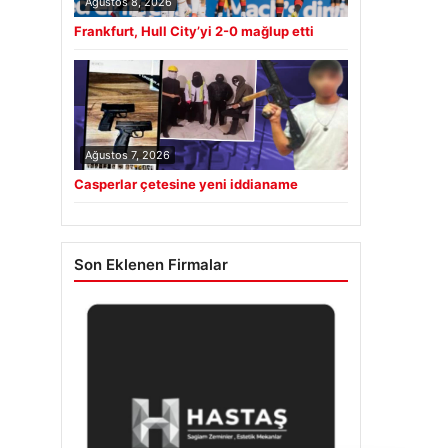
Ağustos 8, 2026
Frankfurt, Hull City’yi 2-0 mağlup etti
Ağustos 7, 2026
Casperlar çetesine yeni iddianame
Son Eklenen Firmalar