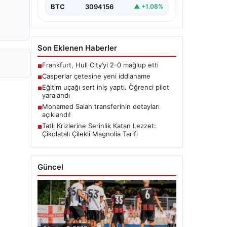
BTC
3094156
▲ +1.08%
Son Eklenen Haberler
Frankfurt, Hull City’yi 2-0 mağlup etti
■
Casperlar çetesine yeni iddianame
■
Eğitim uçağı sert iniş yaptı. Öğrenci pilot
■
yaralandı
Mohamed Salah transferinin detayları
■
açıklandı!
Tatlı Krizlerine Serinlik Katan Lezzet:
■
Çikolatalı Çilekli Magnolia Tarifi
Güncel