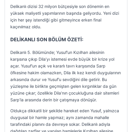
Delikanlı dizisi 32 milyon bütçesiyle son dönemin en
yüksek maliyetli yapımlarının başında geliyordu. Yeni dizi
için her şey istendiği gibi gitmeyince erken final
kaçınılmaz oldu.
DELİKANLI SON BÖLÜM ÖZETİ:
Delikanlı 5. Bölümünde; Yusuf’un Kızılhan ailesinin
karşısına çıkıp Dila’yı istemesi evde büyük bir krize yol
açar. Yusuf’un açık ve kararlı tavrı karşısında Sarp
öfkesine hakim olamazken, Dila ilk kez kendi duygularının
arkasında durur ve Yusuf’u sevdiğini dile getirir. Bu
yüzleşme ile birlikte geçmişten gelen kırgınlıklar da gün
yüzüne çıkar; özellikle Dila’nın çocukluğuna dair sitemleri
Sarp’la arasında derin bir çatışmaya dönüşür.
Oldukça dikkatli bir şekilde hareket eden Yusuf, yalnızca
duygusal bir hamle yapmaz; aynı zamanda mahalle
tarafındaki planını da devreye sokar. Delikanlı adıyla
dağıtılan zarflar ve yapılan hamlelerle Kızılhan ailesine