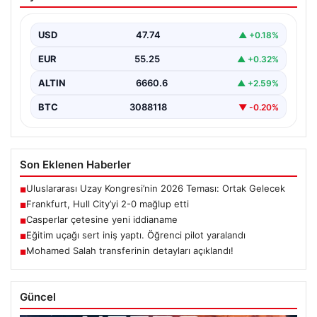
Almanya'nın köklü futbol kulüplerinden Eintracht
Frankfurt, hazırlık maçında İngiltere temsilcisi Hull City
ile karşı…
USD
47.74
▲ +0.18%
EUR
55.25
▲ +0.32%
ALTIN
6660.6
▲ +2.59%
BTC
3088118
▼ -0.20%
Son Eklenen Haberler
Uluslararası Uzay Kongresi’nin 2026 Teması: Ortak Gelecek
■
Frankfurt, Hull City’yi 2-0 mağlup etti
■
Casperlar çetesine yeni iddianame
■
Eğitim uçağı sert iniş yaptı. Öğrenci pilot yaralandı
■
Mohamed Salah transferinin detayları açıklandı!
■
Güncel