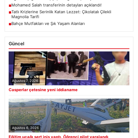
Mohamed Salah transferinin detayları açıklandı!
■
Tatlı Krizlerine Serinlik Katan Lezzet: Çikolatalı Çilekli
■
Magnolia Tarifi
Bahçe Mutfakları ve Şık Yaşam Alanları
■
Güncel
Ağustos 7, 2026
Casperlar çetesine yeni iddianame
Ağustos 6, 2026
Eğitim uçağı sert iniş yaptı. Öğrenci pilot yaralandı