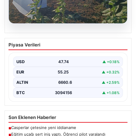
06.08.2026
Eğitim uçağı sert iniş yaptı. Öğrenci
Piyasa Verileri
pilot yaralandı
USD
47.74
▲ +0.18%
EUR
55.25
▲ +0.32%
ALTIN
6660.6
▲ +2.59%
BTC
3094156
▲ +1.08%
Son Eklenen Haberler
Casperlar çetesine yeni iddianame
■
Eğitim uçağı sert iniş yaptı. Öğrenci pilot yaralandı
■