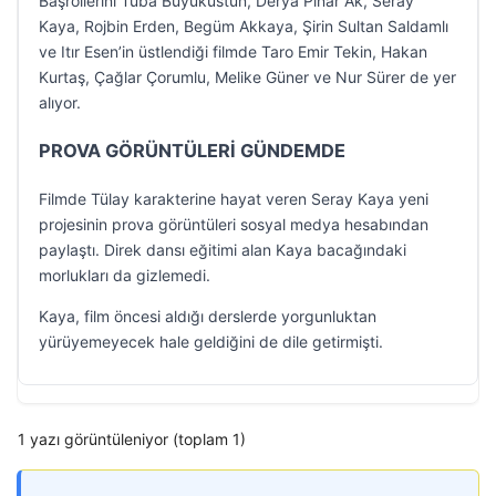
Başrollerini Tuba Büyüküstün, Derya Pınar Ak, Seray
Kaya, Rojbin Erden, Begüm Akkaya, Şirin Sultan Saldamlı
ve Itır Esen’in üstlendiği filmde Taro Emir Tekin, Hakan
Kurtaş, Çağlar Çorumlu, Melike Güner ve Nur Sürer de yer
alıyor.
PROVA GÖRÜNTÜLERİ GÜNDEMDE
Filmde Tülay karakterine hayat veren Seray Kaya yeni
projesinin prova görüntüleri sosyal medya hesabından
paylaştı. Direk dansı eğitimi alan Kaya bacağındaki
morlukları da gizlemedi.
Kaya, film öncesi aldığı derslerde yorgunluktan
yürüyemeyecek hale geldiğini de dile getirmişti.
1 yazı görüntüleniyor (toplam 1)