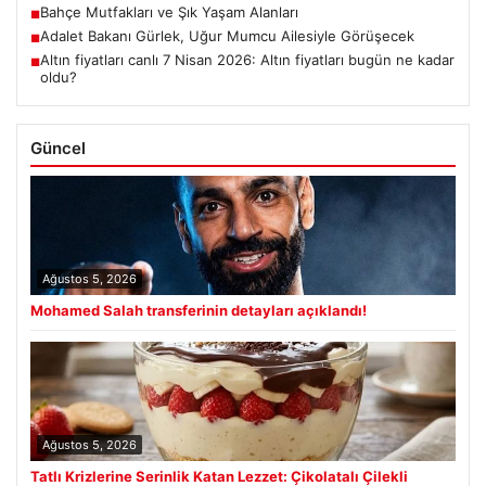
Bahçe Mutfakları ve Şık Yaşam Alanları
■
Adalet Bakanı Gürlek, Uğur Mumcu Ailesiyle Görüşecek
■
Altın fiyatları canlı 7 Nisan 2026: Altın fiyatları bugün ne kadar
■
oldu?
Güncel
Ağustos 5, 2026
Mohamed Salah transferinin detayları açıklandı!
Ağustos 5, 2026
Tatlı Krizlerine Serinlik Katan Lezzet: Çikolatalı Çilekli