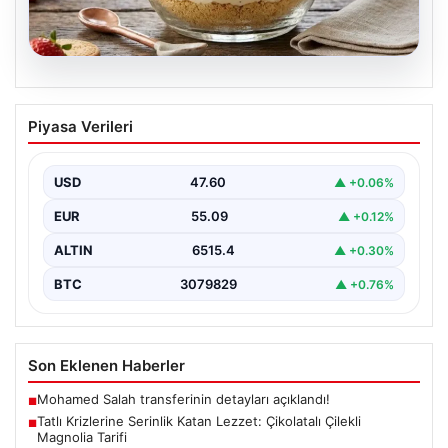
05.08.2026
Tatlı Krizlerine Serinlik Katan Lezzet:
Piyasa Verileri
Çikolatalı Çilekli Magnolia Tarifi
Çikolata soslu çilekli magnolia, hafif dokusuyla tatlı
severlerin favorisi haline gelen günümüzün popüler
USD
47.60
▲ +0.06%
tatlılarından…
EUR
55.09
▲ +0.12%
ALTIN
6515.4
▲ +0.30%
BTC
3079829
▲ +0.76%
Son Eklenen Haberler
Mohamed Salah transferinin detayları açıklandı!
■
Tatlı Krizlerine Serinlik Katan Lezzet: Çikolatalı Çilekli
■
Magnolia Tarifi