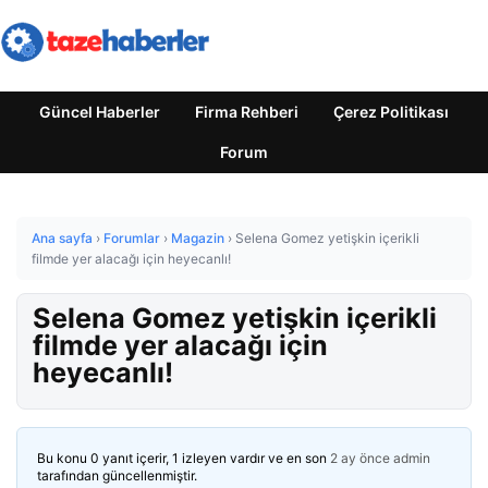
Güncel Haberler
Firma Rehberi
Çerez Politikası
Forum
Ana sayfa
›
Forumlar
›
Magazin
›
Selena Gomez yetişkin içerikli
filmde yer alacağı için heyecanlı!
Selena Gomez yetişkin içerikli
filmde yer alacağı için
heyecanlı!
Bu konu 0 yanıt içerir, 1 izleyen vardır ve en son
2 ay önce
admin
tarafından güncellenmiştir.