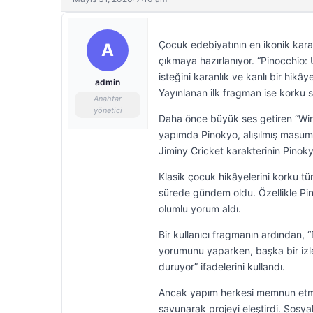
Çocuk edebiyatının en ikonik karakt
A
çıkmaya hazırlanıyor. “Pinocchio:
isteğini karanlık ve kanlı bir hik
admin
Yayınlanan ilk fragman ise korku s
Anahtar
yönetici
Daha önce büyük ses getiren “Winn
yapımda Pinokyo, alışılmış masu
Jiminy Cricket karakterinin Pinok
Klasik çocuk hikâyelerini korku t
sürede gündem oldu. Özellikle Pino
olumlu yorum aldı.
Bir kullanıcı fragmanın ardından, 
yorumunu yaparken, başka bir izley
duruyor” ifadelerini kullandı.
Ancak yapım herkesi memnun etmedi
savunarak projeyi eleştirdi. Sosy