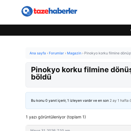
Ana sayfa
›
Forumlar
›
Magazin
›
Pinokyo korku filmine dönüş
Pinokyo korku filmine dönü
böldü
Bu konu 0 yanıt içerir, 1 izleyen vardır ve en son
2 ay 1 hafta
1 yazı görüntüleniyor (toplam 1)
Mayıs 31, 2026: 7:10 am