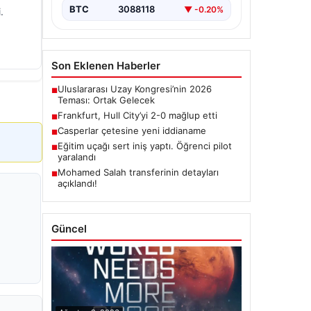
BTC
3088118
▼ -0.20%
.
Son Eklenen Haberler
Uluslararası Uzay Kongresi’nin 2026
■
Teması: Ortak Gelecek
Frankfurt, Hull City’yi 2-0 mağlup etti
■
Casperlar çetesine yeni iddianame
■
Eğitim uçağı sert iniş yaptı. Öğrenci pilot
■
yaralandı
Mohamed Salah transferinin detayları
■
açıklandı!
Güncel