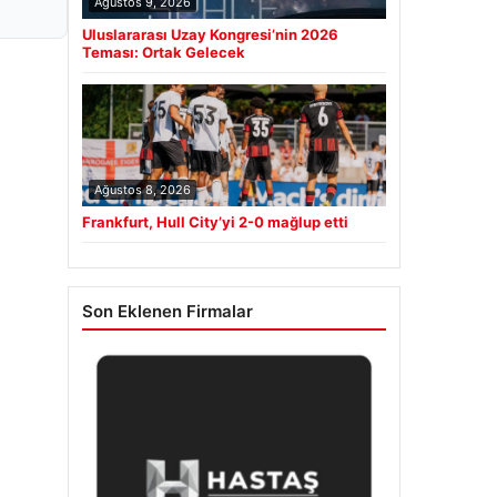
Ağustos 9, 2026
Uluslararası Uzay Kongresi’nin 2026
Teması: Ortak Gelecek
Ağustos 8, 2026
Frankfurt, Hull City’yi 2-0 mağlup etti
Son Eklenen Firmalar