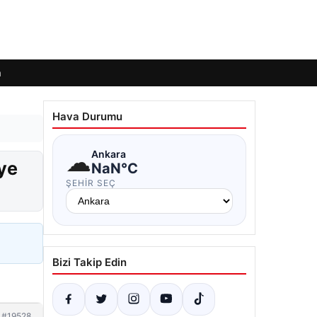
m
Hava Durumu
☁
Ankara
ye
NaN°C
ŞEHIR SEÇ
Bizi Takip Edin
#19528