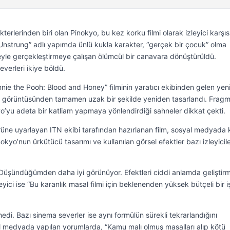
erlerinden biri olan Pinokyo, bu kez korku filmi olarak izleyici karşıs
 Unstrung” adlı yapımda ünlü kukla karakter, “gerçek bir çocuk” olma
âyeyle gerçekleştirmeye çalışan ölümcül bir canavara dönüştürüldü.
everleri ikiye böldü.
ie the Pooh: Blood and Honey” filminin yaratıcı ekibinden gelen yen
m görüntüsünden tamamen uzak bir şekilde yeniden tasarlandı. Frag
yo’yu adeta bir katliam yapmaya yönlendirdiği sahneler dikkat çekti.
ürüne uyarlayan ITN ekibi tarafından hazırlanan film, sosyal medyada 
kyo’nun ürkütücü tasarımı ve kullanılan görsel efektler bazı izleyicil
“Düşündüğümden daha iyi görünüyor. Efektleri ciddi anlamda geliştirm
ici ise “Bu karanlık masal filmi için beklenenden yüksek bütçeli bir iş
. Bazı sinema severler ise aynı formülün sürekli tekrarlandığını
al medyada yapılan yorumlarda, “Kamu malı olmuş masalları alıp kötü