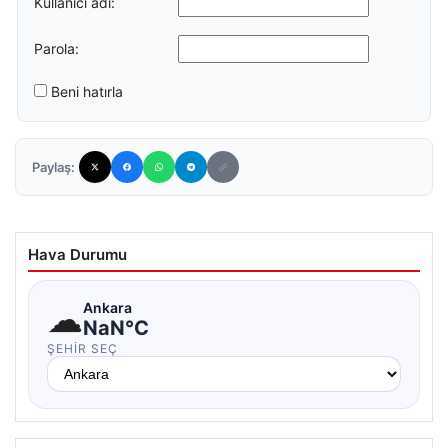
Kullanıcı adı:
Parola:
Beni hatırla
Paylaş:
Hava Durumu
☁
Ankara
NaN°C
ŞEHIR SEÇ