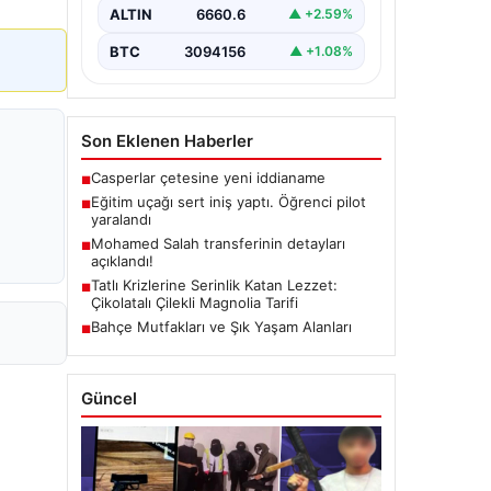
ALTIN
6660.6
▲ +2.59%
BTC
3094156
▲ +1.08%
Son Eklenen Haberler
Casperlar çetesine yeni iddianame
■
Eğitim uçağı sert iniş yaptı. Öğrenci pilot
■
yaralandı
Mohamed Salah transferinin detayları
■
açıklandı!
Tatlı Krizlerine Serinlik Katan Lezzet:
■
Çikolatalı Çilekli Magnolia Tarifi
Bahçe Mutfakları ve Şık Yaşam Alanları
■
Güncel