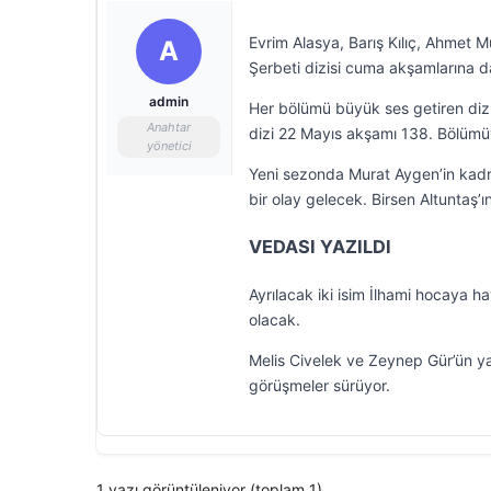
Evrim Alasya, Barış Kılıç, Ahmet M
A
Şerbeti dizisi cuma akşamlarına
admin
Her bölümü büyük ses getiren dizi
Anahtar
dizi 22 Mayıs akşamı 138. Bölümü
yönetici
Yeni sezonda Murat Aygen’in kadr
bir olay gelecek. Birsen Altuntaş
VEDASI YAZILDI
Ayrılacak iki isim İlhami hocaya h
olacak.
Melis Civelek ve Zeynep Gür’ün ya
görüşmeler sürüyor.
1 yazı görüntüleniyor (toplam 1)