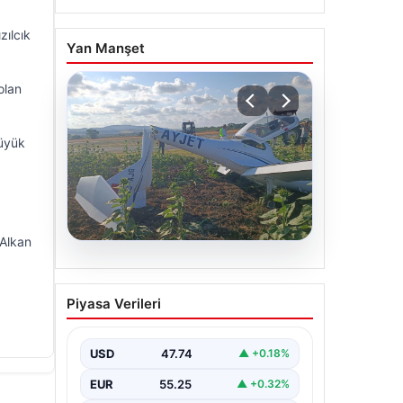
zılcık
Yan Manşet
olan
büyük
 Alkan
06.08.2026
Eğitim uçağı sert iniş
Piyasa Verileri
yaptı. Öğrenci pilot
yaralandı
USD
47.74
▲ +0.18%
EUR
55.25
▲ +0.32%