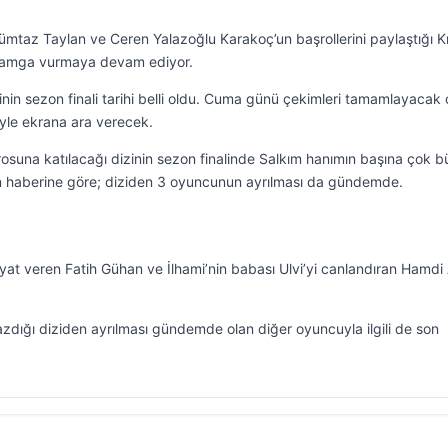
ümtaz Taylan ve Ceren Yalazoğlu Karakoç’un başrollerini paylaştığı Kı
 damga vurmaya devam ediyor.
nin sezon finali tarihi belli oldu. Cuma günü çekimleri tamamlayacak 
yle ekrana ara verecek.
osuna katılacağı dizinin sezon finalinde Salkım hanımın başına çok 
’ın haberine göre; diziden 3 oyuncunun ayrılması da gündemde.
ayat veren Fatih Gühan ve İlhami’nin babası Ulvi’yi canlandıran Hamdi
zdığı diziden ayrılması gündemde olan diğer oyuncuyla ilgili de son