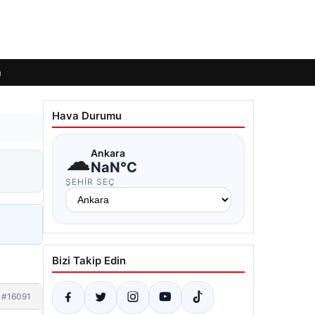
m
Hava Durumu
☁
Ankara
NaN°C
ŞEHIR SEÇ
Bizi Takip Edin
#16091