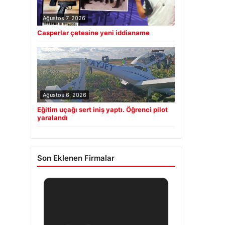
Ağustos 7, 2026
Casperlar çetesine yeni iddianame
Ağustos 6, 2026
Eğitim uçağı sert iniş yaptı. Öğrenci pilot
yaralandı
Son Eklenen Firmalar