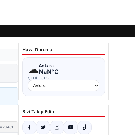
m
Hava Durumu
☁
Ankara
NaN°C
ŞEHIR SEÇ
Bizi Takip Edin
#20481