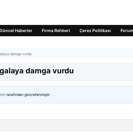
Güncel Haberler
Firma Rehberi
Çerez Politikası
Foru
 galaya damga vurdu
i galaya damga vurdu
min
tarafından güncellenmiştir.