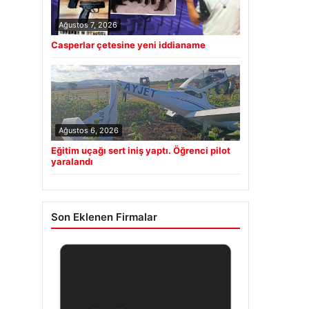
Ağustos 7, 2026
Casperlar çetesine yeni iddianame
Ağustos 6, 2026
Eğitim uçağı sert iniş yaptı. Öğrenci pilot
yaralandı
Son Eklenen Firmalar