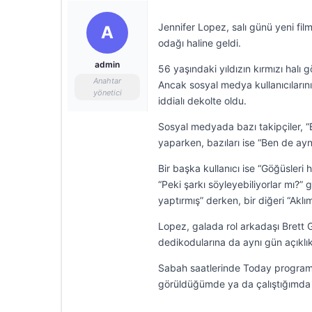
Jennifer Lopez, salı günü yeni fil
A
odağı haline geldi.
admin
56 yaşındaki yıldızın kırmızı halı g
Anahtar
Ancak sosyal medya kullanıcıların
yönetici
iddialı dekolte oldu.
Sosyal medyada bazı takipçiler, 
yaparken, bazıları ise “Ben de ayn
Bir başka kullanıcı ise “Göğüsler
“Peki şarkı söyleyebiliyorlar mı?” g
yaptırmış” derken, bir diğeri “Akl
Lopez, galada rol arkadaşı Brett Gol
dedikodularına da aynı gün açıklık
Sabah saatlerinde Today programın
görüldüğümde ya da çalıştığımda 