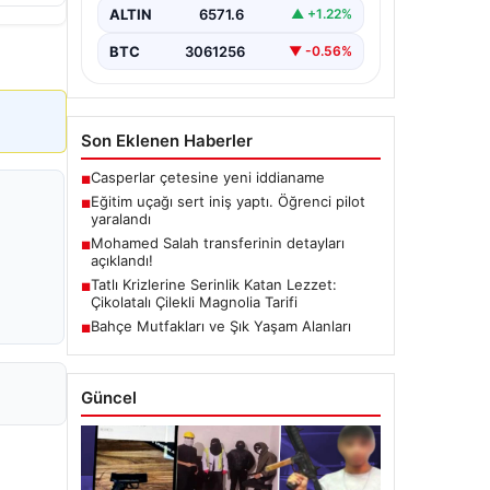
ALTIN
6571.6
▲ +1.22%
BTC
3061256
▼ -0.56%
Son Eklenen Haberler
Casperlar çetesine yeni iddianame
■
Eğitim uçağı sert iniş yaptı. Öğrenci pilot
■
yaralandı
Mohamed Salah transferinin detayları
■
açıklandı!
Tatlı Krizlerine Serinlik Katan Lezzet:
■
Çikolatalı Çilekli Magnolia Tarifi
Bahçe Mutfakları ve Şık Yaşam Alanları
■
Güncel