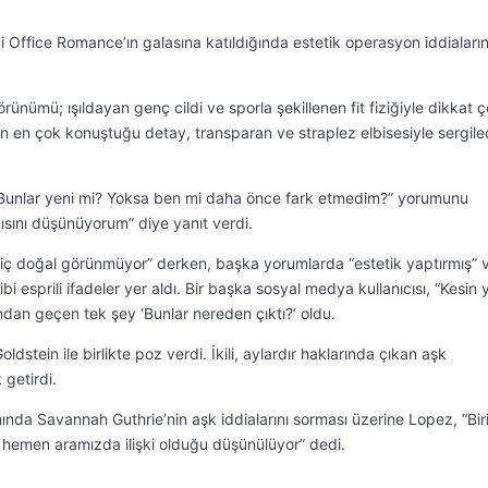
mi Office Romance’ın galasına katıldığında estetik operasyon iddiaların
örünümü; ışıldayan genç cildi ve sporla şekillenen fit fiziğiyle dikkat ç
ın en çok konuştuğu detay, transparan ve straplez elbisesiyle sergile
“Bunlar yeni mi? Yoksa ben mi daha önce fark etmedim?” yorumunu
ısını düşünüyorum” diye yanıt verdi.
i hiç doğal görünmüyor” derken, başka yorumlarda “estetik yaptırmış” 
ibi esprili ifadeler yer aldı. Bir başka sosyal medya kullanıcısı, “Kesin 
ımdan geçen tek şey ‘Bunlar nereden çıktı?’ oldu.
dstein ile birlikte poz verdi. İkili, aylardır haklarında çıkan aşk
 getirdi.
da Savannah Guthrie’nin aşk iddialarını sorması üzerine Lopez, “Biri
hemen aramızda ilişki olduğu düşünülüyor” dedi.