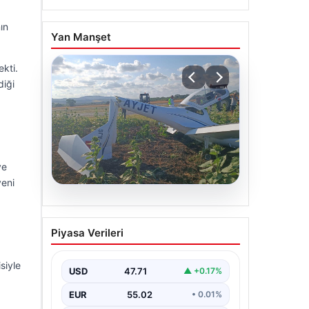
ın
Yan Manşet
ekti.
diği
ve
yeni
06.08.2026
Eğitim uçağı sert iniş
Piyasa Verileri
yaptı. Öğrenci pilot
yaralandı
siyle
USD
47.71
▲ +0.17%
EUR
55.02
• 0.01%