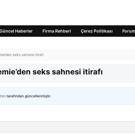
Güncel Haberler
Firma Rehberi
Çerez Politikası
Foru
mie’den seks sahnesi itirafı
emie’den seks sahnesi itirafı
min
tarafından güncellenmiştir.