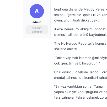
Euphoria dizisinde Maddy Perez k
A
sezonu “gereksiz” çıplaklık ve kanlı
oyuncunun itirafı dikkat çekti.
admin
Anahtar
Alexa Demie, rol aldığı “Euphoria” 
yönetici
demesi halinde rolünü kaybetmekt
The Hollywood Reporter’a konuşan 
sözlerle anlattı:
“Onları yapmak istemediğimi sö
çok gençtim ve bilmiyordum.”
Ünlü oyuncu, özellikle Jacob Elord
montaj sahnesinde kendisini rahatsı
“Bir kez yaptıktan sonra, ‘Tamam,
yapım ekibiyle konuştuğunu ve her
tarz sahneleri tekrar çekmek zorun