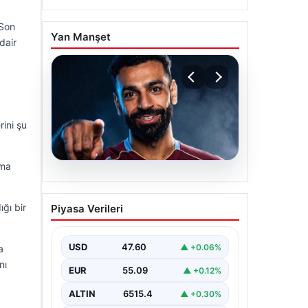
 Son
Yan Manşet
dair
ini şu
ama
05.08.2026
Mohamed Salah
ğı bir
Piyasa Verileri
transferinin detayları
açıklandı!
USD
47.60
▲ +0.06%
a
nı
EUR
55.09
▲ +0.12%
ALTIN
6515.4
▲ +0.30%