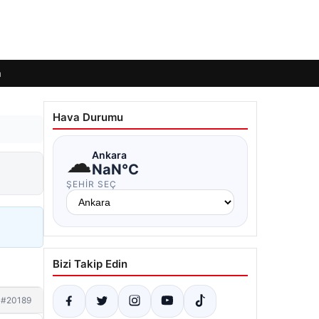
m
Hava Durumu
☁
Ankara
NaN°C
ŞEHIR SEÇ
Bizi Takip Edin
#20189