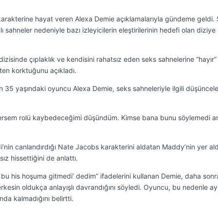
arakterine hayat veren Alexa Demie açıklamalarıyla gündeme geldi.
 sahneler nedeniyle bazı izleyicilerin eleştirilerinin hedefi olan diziye 
dizisinde çıplaklık ve kendisini rahatsız eden seks sahnelerine “hayır”
en korktuğunu açıkladı.
35 yaşındaki oyuncu Alexa Demie, seks sahneleriyle ilgili düşünceler
ylersem rolü kaybedeceğimi düşündüm. Kimse bana bunu söylemedi 
i’nin canlandırdığı Nate Jacobs karakterini aldatan Maddy’nin yer aldı
z hissettiğini de anlattı.
 bu his hoşuma gitmedi’ dedim” ifadelerini kullanan Demie, daha sonr
kesin oldukça anlayışlı davrandığını söyledi. Oyuncu, bu nedenle ay
da kalmadığını belirtti.