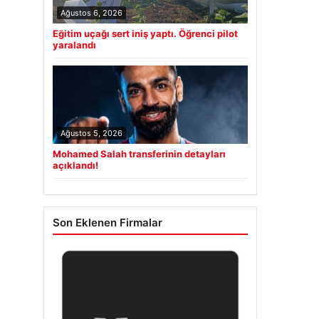
Ağustos 6, 2026
Eğitim uçağı sert iniş yaptı. Öğrenci pilot
yaralandı
Ağustos 5, 2026
Mohamed Salah transferinin detayları
açıklandı!
Son Eklenen Firmalar