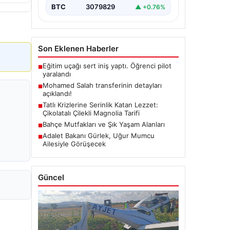
BTC
3079829
▲ +0.76%
Son Eklenen Haberler
Eğitim uçağı sert iniş yaptı. Öğrenci pilot
■
yaralandı
Mohamed Salah transferinin detayları
■
açıklandı!
Tatlı Krizlerine Serinlik Katan Lezzet:
■
Çikolatalı Çilekli Magnolia Tarifi
Bahçe Mutfakları ve Şık Yaşam Alanları
■
Adalet Bakanı Gürlek, Uğur Mumcu
■
Ailesiyle Görüşecek
Güncel