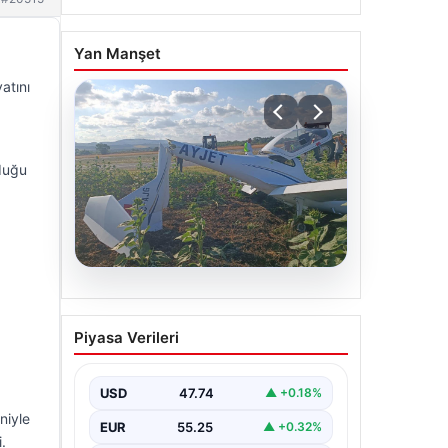
Yan Manşet
atını
lduğu
06.08.2026
Eğitim uçağı sert iniş
Piyasa Verileri
yaptı. Öğrenci pilot
yaralandı
USD
47.74
▲ +0.18%
niyle
EUR
55.25
▲ +0.32%
.