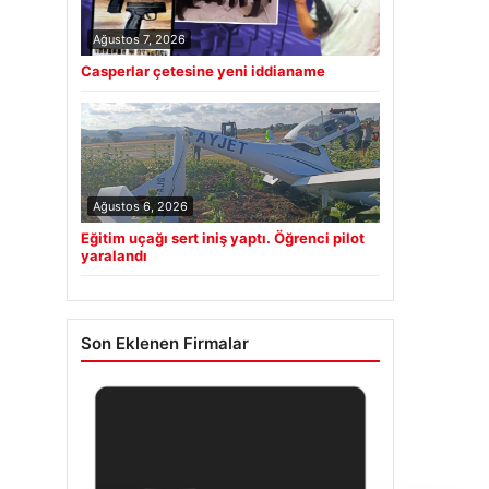
Ağustos 7, 2026
Casperlar çetesine yeni iddianame
Ağustos 6, 2026
Eğitim uçağı sert iniş yaptı. Öğrenci pilot
yaralandı
Son Eklenen Firmalar