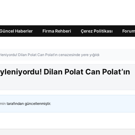
Güncel Haberler
Firma Rehberi
Çerez Politikası
Foru
eniyordu! Dilan Polat Can Polat’ın cenazesinde yere yığıldı
leniyordu! Dilan Polat Can Polat’ın
min
tarafından güncellenmiştir.