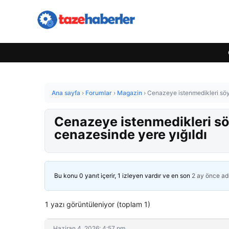
Ana sayfa
›
Forumlar
›
Magazin
›
Cenazeye istenmedikleri söyl
Cenazeye istenmedikleri söy
cenazesinde yere yığıldı
Bu konu 0 yanıt içerir, 1 izleyen vardır ve en son
2 ay önce
ad
1 yazı görüntüleniyor (toplam 1)
Haziran 4, 2026: 4:57 pm