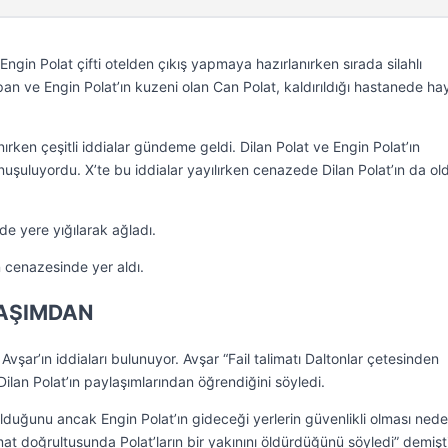
 Engin Polat çifti otelden çıkış yapmaya hazırlanırken sırada silahlı
pan ve Engin Polat’ın kuzeni olan Can Polat, kaldırıldığı hastanede hay
rken çeşitli iddialar gündeme geldi. Dilan Polat ve Engin Polat’ın
nuşuluyordu. X’te bu iddialar yayılırken cenazede Dilan Polat’ın da o
de yere yığılarak ağladı.
n cenazesinde yer aldı.
LAŞIMDAN
şar’ın iddiaları bulunuyor. Avşar “Fail talimatı Daltonlar çetesinden
Dilan Polat’ın paylaşımlarından öğrendiğini söyledi.
olduğunu ancak Engin Polat’ın gideceği yerlerin güvenlikli olması nede
mat doğrultusunda Polat’ların bir yakınını öldürdüğünü söyledi” demişti