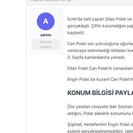
İzmir’de tatil yapan Dilan Polat ve
A
gerçekleşti. Çiftin korumalığını ya
kaybetti.
admin
Anahtar
Can Polat son yolculuğuna uğurlanı
yönetici
cenazeye istenmediği iddiaları ko
2. Sayfa kameralarına yansıdı.
Dilan Polat Can Polat’ın cenazesin
Engin Polat da kuzeni Can Polat’ı
KONUM BİLGİSİ PAY
Öte yandan cinayete dair Seyhan Av
aldığını, Polat ailesinin konumunu 
Şüpheli, hedeflerinin Engin Polat 
eylemi gerçekleştiremediğini, tali