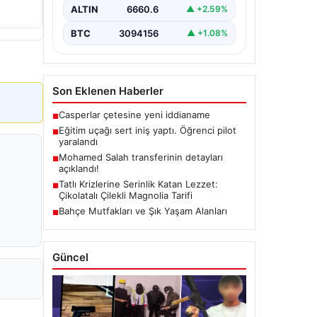
ALTIN
6660.6
▲ +2.59%
BTC
3094156
▲ +1.08%
Son Eklenen Haberler
Casperlar çetesine yeni iddianame
■
Eğitim uçağı sert iniş yaptı. Öğrenci pilot
■
yaralandı
Mohamed Salah transferinin detayları
■
açıklandı!
Tatlı Krizlerine Serinlik Katan Lezzet:
■
Çikolatalı Çilekli Magnolia Tarifi
Bahçe Mutfakları ve Şık Yaşam Alanları
■
Güncel