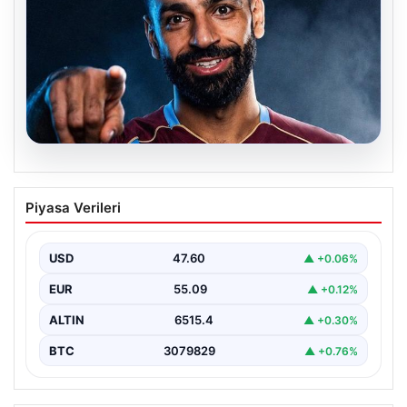
05.08.2026
Mohamed Salah transferinin detayları
Piyasa Verileri
açıklandı!
USD
47.60
▲ +0.06%
EUR
55.09
▲ +0.12%
ALTIN
6515.4
▲ +0.30%
BTC
3079829
▲ +0.76%