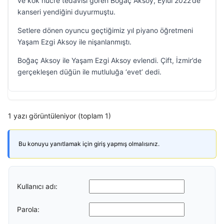
ve kök hücre tedavisi gören Boğaç Aksoy, Eylül 2022’de
kanseri yendiğini duyurmuştu.
Setlere dönen oyuncu geçtiğimiz yıl piyano öğretmeni
Yaşam Ezgi Aksoy ile nişanlanmıştı.
Boğaç Aksoy ile Yaşam Ezgi Aksoy evlendi. Çift, İzmir’de
gerçekleşen düğün ile mutluluğa ‘evet’ dedi.
1 yazı görüntüleniyor (toplam 1)
Bu konuyu yanıtlamak için giriş yapmış olmalısınız.
Kullanıcı adı:
Parola: