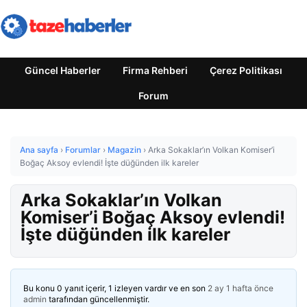
Güncel Haberler
Firma Rehberi
Çerez Politikası
Forum
Ana sayfa
›
Forumlar
›
Magazin
›
Arka Sokaklar’ın Volkan Komiser’i
Boğaç Aksoy evlendi! İşte düğünden ilk kareler
Arka Sokaklar’ın Volkan
Komiser’i Boğaç Aksoy evlendi!
İşte düğünden ilk kareler
Bu konu 0 yanıt içerir, 1 izleyen vardır ve en son
2 ay 1 hafta önce
admin
tarafından güncellenmiştir.