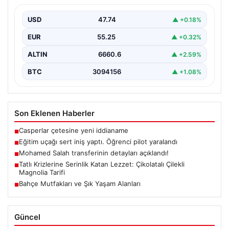
USD
47.74
▲ +0.18%
EUR
55.25
▲ +0.32%
ALTIN
6660.6
▲ +2.59%
BTC
3094156
▲ +1.08%
Son Eklenen Haberler
Casperlar çetesine yeni iddianame
■
Eğitim uçağı sert iniş yaptı. Öğrenci pilot yaralandı
■
Mohamed Salah transferinin detayları açıklandı!
■
Tatlı Krizlerine Serinlik Katan Lezzet: Çikolatalı Çilekli
■
Magnolia Tarifi
Bahçe Mutfakları ve Şık Yaşam Alanları
■
Güncel