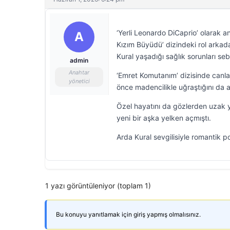
‘Yerli Leonardo DiCaprio’ olarak 
A
Kızım Büyüdü’ dizindeki rol arkadaş
Kural yaşadığı sağlık sorunları se
admin
Anahtar
‘Emret Komutanım’ dizisinde canlan
yönetici
önce madencilikle uğraştığını da a
Özel hayatını da gözlerden uzak 
yeni bir aşka yelken açmıştı.
Arda Kural sevgilisiyle romantik p
1 yazı görüntüleniyor (toplam 1)
Bu konuyu yanıtlamak için giriş yapmış olmalısınız.