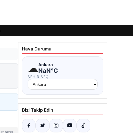
m
Hava Durumu
☁
Ankara
NaN°C
ŞEHIR SEÇ
Bizi Takip Edin
#19828