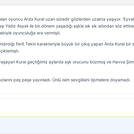
anılan oyuncu Arda Kural uzan süredir gözlerden uzakta yaşıyor. ‘Eyva
ı Yıldız Asyalı ile bir dönem yaşadığı aşkla sık sık adından söz ettire
bebiyle oyunculuğa ara vermişti.
dırdığı Ferit Tekin karakteriyle büyük bir çıkış yapan Arda Kural bir 
çıklamıştı.
yaşayan Kural geçtiğimiz aylarda aşk orucunu bozmuş ve Havva Şimş
ozlarını peş peşe yayınladı. Ünlü isim sevgilisini öpmelere doyamadı.