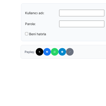
Kullanıcı adı:
Parola:
Beni hatırla
Paylaş: