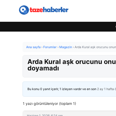
Ana sayfa
›
Forumlar
›
Magazin
›
Arda Kural aşk orucunu onun
Arda Kural aşk orucunu onu
doyamadı
Bu konu 0 yanıt içerir, 1 izleyen vardır ve en son
2 ay 1 hafta
1 yazı görüntüleniyor (toplam 1)
Haziran 1, 2026: 6:24 pm