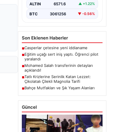
ALTIN
6571.6
▲ +1.22%
BTC
3061256
▼ -0.56%
Son Eklenen Haberler
Casperlar çetesine yeni iddianame
■
Eğitim uçağı sert iniş yaptı. Öğrenci pilot
■
yaralandı
Mohamed Salah transferinin detayları
■
açıklandı!
Tatlı Krizlerine Serinlik Katan Lezzet:
■
Çikolatalı Çilekli Magnolia Tarifi
Bahçe Mutfakları ve Şık Yaşam Alanları
■
Güncel