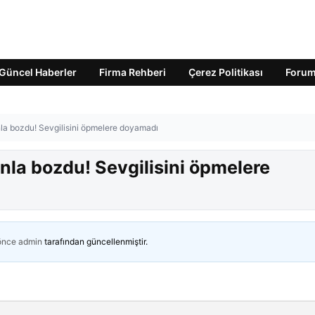
Güncel Haberler
Firma Rehberi
Çerez Politikası
Foru
la bozdu! Sevgilisini öpmelere doyamadı
nla bozdu! Sevgilisini öpmelere
 önce
admin
tarafından güncellenmiştir.