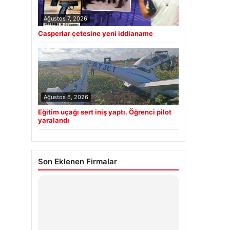
Ağustos 7, 2026
Casperlar çetesine yeni iddianame
Ağustos 6, 2026
Eğitim uçağı sert iniş yaptı. Öğrenci pilot
yaralandı
Son Eklenen Firmalar