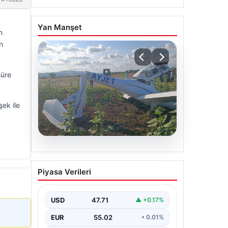
Yan Manşet
h
n
süre
ek ile
06.08.2026
Eğitim uçağı sert iniş
Piyasa Verileri
yaptı. Öğrenci pilot
yaralandı
USD
47.71
▲ +0.17%
EUR
55.02
• 0.01%