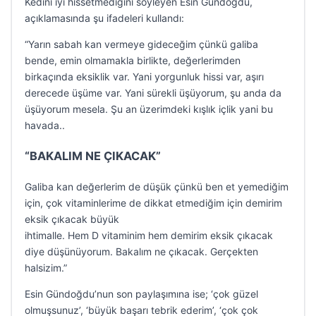
Kedini iyi hissetmediğini söyleyen Esin Gündoğdu,
açıklamasında şu ifadeleri kullandı:
“Yarın sabah kan vermeye gideceğim çünkü galiba
bende, emin olmamakla birlikte, değerlerimden
birkaçında eksiklik var. Yani yorgunluk hissi var, aşırı
derecede üşüme var. Yani sürekli üşüyorum, şu anda da
üşüyorum mesela. Şu an üzerimdeki kışlık içlik yani bu
havada..
“BAKALIM NE ÇIKACAK”
Galiba kan değerlerim de düşük çünkü ben et yemediğim
için, çok vitaminlerime de dikkat etmediğim için demirim
eksik çıkacak büyük
ihtimalle. Hem D vitaminim hem demirim eksik çıkacak
diye düşünüyorum. Bakalım ne çıkacak. Gerçekten
halsizim.”
Esin Gündoğdu’nun son paylaşımına ise; ‘çok güzel
olmuşsunuz’, ‘büyük başarı tebrik ederim’, ‘çok çok