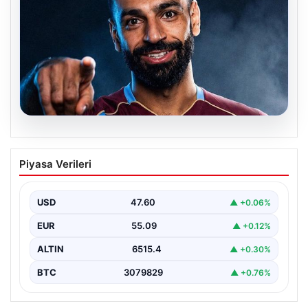
05.08.2026
Mohamed Salah transferinin detayları
Piyasa Verileri
açıklandı!
USD
47.60
▲ +0.06%
EUR
55.09
▲ +0.12%
ALTIN
6515.4
▲ +0.30%
BTC
3079829
▲ +0.76%