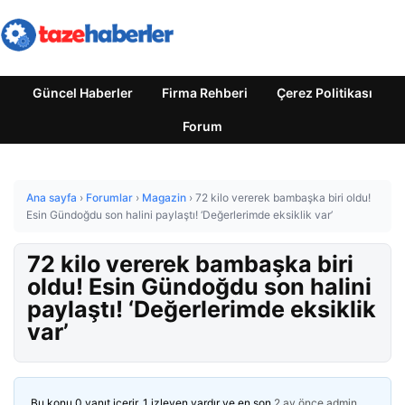
Güncel Haberler
Firma Rehberi
Çerez Politikası
Forum
Ana sayfa
›
Forumlar
›
Magazin
›
72 kilo vererek bambaşka biri oldu!
Esin Gündoğdu son halini paylaştı! ‘Değerlerimde eksiklik var’
72 kilo vererek bambaşka biri
oldu! Esin Gündoğdu son halini
paylaştı! ‘Değerlerimde eksiklik
var’
Bu konu 0 yanıt içerir, 1 izleyen vardır ve en son
2 ay önce
admin