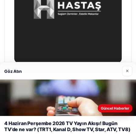
×
Göz Atın
Prenses Night Club
Nisan 29, 2026
Web sitemizi nasıl kullandığınızı daha iyi anlayabilmek,
Güncel Haberler
deneyiminizi kişiselleştirmek ve geliştirmek amacıyla çerezler
kullanıyoruz.
Çerez Politikamız
4 Haziran Perşembe 2026 TV Yayın Akışı! Bugün
TV’de ne var? (TRT1, Kanal D, Show TV, Star, ATV, TV8)
Reddet
Kabul Et
© 2026 Taze Haberler