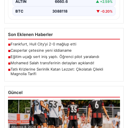
ALTIN
6660.6
▲ +2.59%
BTC
3088118
▼ -0.20%
Son Eklenen Haberler
Frankfurt, Hull City’yi 2-0 mağlup etti
■
Casperlar çetesine yeni iddianame
■
Eğitim uçağı sert iniş yaptı. Öğrenci pilot yaralandı
■
Mohamed Salah transferinin detayları açıklandı!
■
Tatlı Krizlerine Serinlik Katan Lezzet: Çikolatalı Çilekli
■
Magnolia Tarifi
Güncel
Ağustos 8, 2026