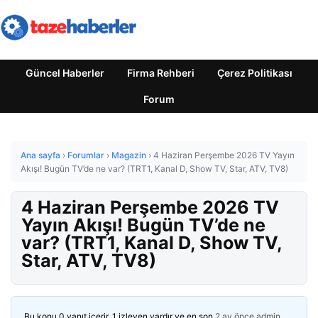
Güncel Haberler
Firma Rehberi
Çerez Politikası
Forum
Ana sayfa
›
Forumlar
›
Magazin
›
4 Haziran Perşembe 2026 TV Yayın
Akışı! Bugün TV’de ne var? (TRT1, Kanal D, Show TV, Star, ATV, TV8)
4 Haziran Perşembe 2026 TV
Yayın Akışı! Bugün TV’de ne
var? (TRT1, Kanal D, Show TV,
Star, ATV, TV8)
Bu konu 0 yanıt içerir, 1 izleyen vardır ve en son
2 ay önce
admin