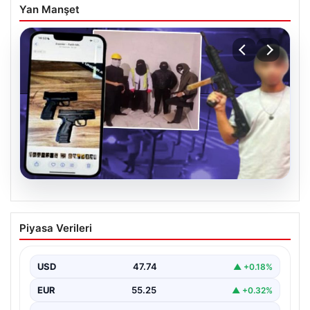
Yan Manşet
07.08.2026
Casperlar çetesine yeni iddianame
Piyasa Verileri
USD
47.74
▲ +0.18%
EUR
55.25
▲ +0.32%