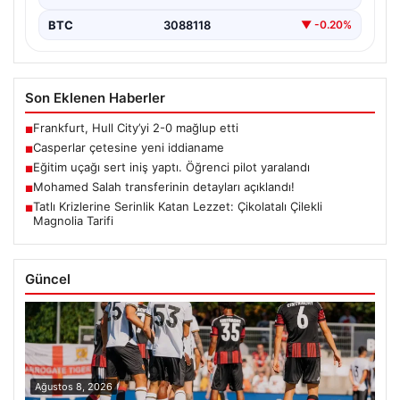
BTC
3088118
▼ -0.20%
Son Eklenen Haberler
Frankfurt, Hull City’yi 2-0 mağlup etti
■
Casperlar çetesine yeni iddianame
■
Eğitim uçağı sert iniş yaptı. Öğrenci pilot yaralandı
■
Mohamed Salah transferinin detayları açıklandı!
■
Tatlı Krizlerine Serinlik Katan Lezzet: Çikolatalı Çilekli
■
Magnolia Tarifi
Güncel
Ağustos 8, 2026