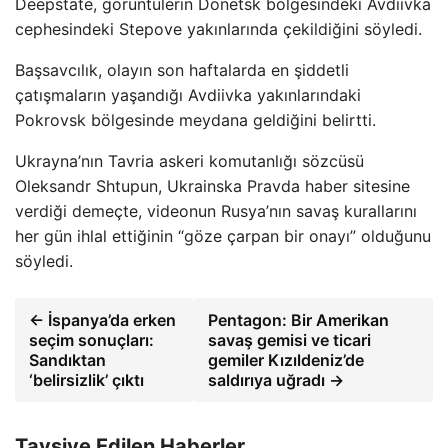
Deepstate, görüntülerin Donetsk bölgesindeki Avdiivka
cephesindeki Stepove yakınlarında çekildiğini söyledi.
Başsavcılık, olayın son haftalarda en şiddetli
çatışmaların yaşandığı Avdiivka yakınlarındaki
Pokrovsk bölgesinde meydana geldiğini belirtti.
Ukrayna’nın Tavria askeri komutanlığı sözcüsü
Oleksandr Shtupun, Ukrainska Pravda haber sitesine
verdiği demeçte, videonun Rusya’nın savaş kurallarını
her gün ihlal ettiğinin “göze çarpan bir onayı” olduğunu
söyledi.
← İspanya’da erken
Pentagon: Bir Amerikan
seçim sonuçları:
savaş gemisi ve ticari
Sandıktan
gemiler Kızıldeniz’de
‘belirsizlik’ çıktı
saldırıya uğradı →
Tavsiye Edilen Haberler