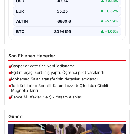
USD
47.74
▲ +0.18%
EUR
55.25
▲ +0.32%
ALTIN
6660.6
▲ +2.59%
BTC
3094156
▲ +1.08%
Son Eklenen Haberler
Casperlar çetesine yeni iddianame
■
Eğitim uçağı sert iniş yaptı. Öğrenci pilot yaralandı
■
Mohamed Salah transferinin detayları açıklandı!
■
Tatlı Krizlerine Serinlik Katan Lezzet: Çikolatalı Çilekli
■
Magnolia Tarifi
Bahçe Mutfakları ve Şık Yaşam Alanları
■
Güncel