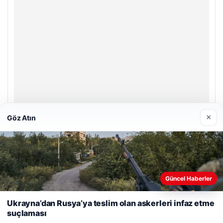
×
Göz Atın
Prenses Night Club
Nisan 29, 2026
Güncel Haberler
Web sitemizi nasıl kullandığınızı daha iyi anlayabilmek,
deneyiminizi kişiselleştirmek ve geliştirmek amacıyla çerezler
Ukrayna’dan Rusya’ya teslim olan askerleri infaz etme
kullanıyoruz.
Çerez Politikamız
suçlaması
Reddet
Kabul Et