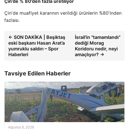
Çin'de % 80'den fazla üretiliyor
Çin'de muafiyet kararının verildiği ürünlerin %80'inden
fazlası.
← SON DAKİKA | Beşiktaş
İsrail'in "tamamlandı"
eski başkanı Hasan Arat’a
dediği Morag
yumruklu saldırı – Spor
Koridoru nedir, neyi
Haberleri
amaçlıyor? →
Tavsiye Edilen Haberler
Ağustos 6, 2026