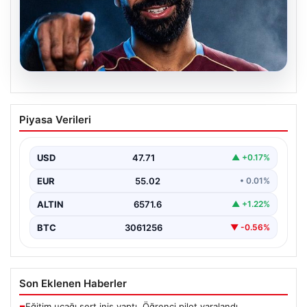
05.08.2026
Mohamed Salah transferinin detayları
Piyasa Verileri
açıklandı!
USD
47.71
▲ +0.17%
EUR
55.02
• 0.01%
ALTIN
6571.6
▲ +1.22%
BTC
3061256
▼ -0.56%
Son Eklenen Haberler
Eğitim uçağı sert iniş yaptı. Öğrenci pilot yaralandı