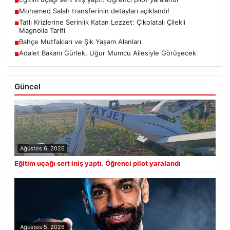
■
Mohamed Salah transferinin detayları açıklandı!
■
Tatlı Krizlerine Serinlik Katan Lezzet: Çikolatalı Çilekli
■
Magnolia Tarifi
Bahçe Mutfakları ve Şık Yaşam Alanları
■
Adalet Bakanı Gürlek, Uğur Mumcu Ailesiyle Görüşecek
■
Güncel
Ağustos 6, 2026
Eğitim uçağı sert iniş yaptı. Öğrenci pilot yaralandı
Ağustos 5, 2026