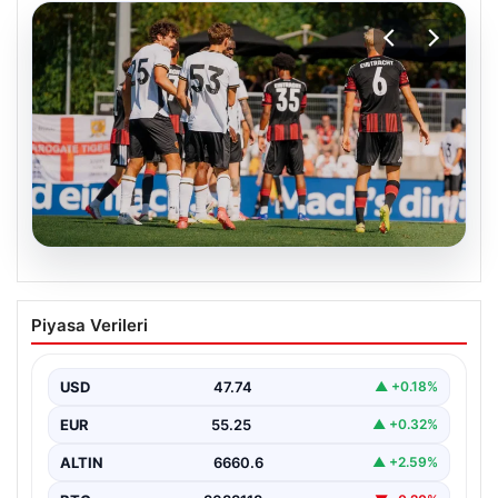
08.08.2026
Frankfurt, Hull City’yi 2-0 mağlup etti
Piyasa Verileri
Almanya’nın köklü futbol kulüplerinden Eintracht
Frankfurt, hazırlık maçında İngiltere temsilcisi Hull City
ile karşı…
USD
47.74
▲ +0.18%
EUR
55.25
▲ +0.32%
ALTIN
6660.6
▲ +2.59%