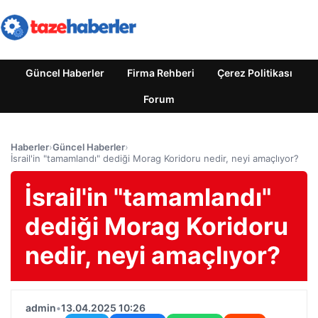
Güncel Haberler
Firma Rehberi
Çerez Politikası
Forum
Haberler
›
Güncel Haberler
›
İsrail'in "tamamlandı" dediği Morag Koridoru nedir, neyi amaçlıyor?
İsrail'in "tamamlandı"
dediği Morag Koridoru
nedir, neyi amaçlıyor?
admin
•
13.04.2025 10:26