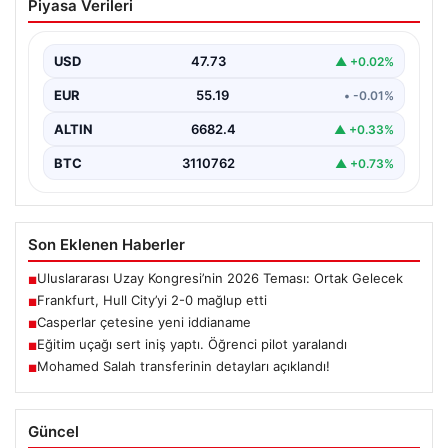
Piyasa Verileri
Almanya’nın köklü futbol kulüplerinden Eintracht
Frankfurt, hazırlık maçında İngiltere temsilcisi Hull City
ile karşı…
USD
47.73
▲ +0.02%
EUR
55.19
• -0.01%
ALTIN
6682.4
▲ +0.33%
BTC
3110762
▲ +0.73%
Son Eklenen Haberler
Uluslararası Uzay Kongresi’nin 2026 Teması: Ortak Gelecek
■
Frankfurt, Hull City’yi 2-0 mağlup etti
■
Casperlar çetesine yeni iddianame
■
Eğitim uçağı sert iniş yaptı. Öğrenci pilot yaralandı
■
Mohamed Salah transferinin detayları açıklandı!
■
Güncel