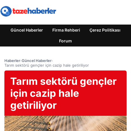
Güncel Haberler
Firma Rehberi
Çerez Politikası
Forum
Haberler
›
Güncel Haberler
›
Tarım sektörü gençler için cazip hale getiriliyor
Tarım sektörü gençler
için cazip hale
getiriliyor