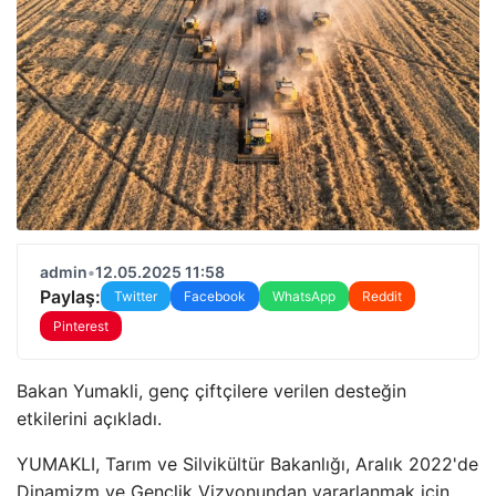
admin
•
12.05.2025 11:58
Paylaş:
Twitter
Facebook
WhatsApp
Reddit
Pinterest
Bakan Yumakli, genç çiftçilere verilen desteğin
etkilerini açıkladı.
YUMAKLI, Tarım ve Silvikültür Bakanlığı, Aralık 2022'de
Dinamizm ve Gençlik Vizyonundan yararlanmak için,