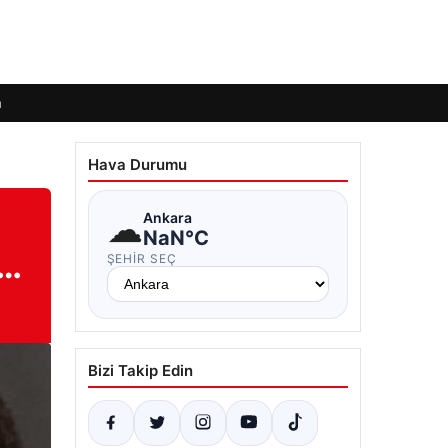
m
Hava Durumu
☁
Ankara
NaN°C
k…
ŞEHIR SEÇ
Bizi Takip Edin