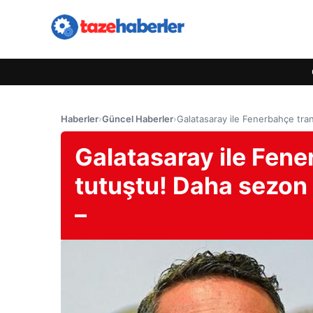
Haberler
›
Güncel Haberler
›
Galatasaray ile Fenerbahçe tra
Galatasaray ile Fene
tutuştu! Daha sezon
–