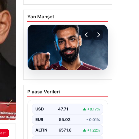
Yan Manşet
05.08.2026
Mohamed Salah
Piyasa Verileri
transferinin detayları
açıklandı!
USD
47.71
▲ +0.17%
EUR
55.02
• 0.01%
ALTIN
6571.6
▲ +1.22%
rest