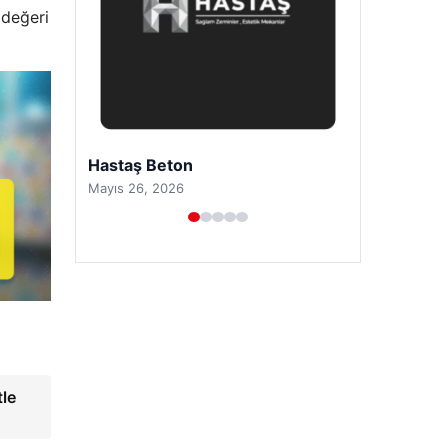
 değeri
Prenses Night Club
Nisan 29, 2026
tle