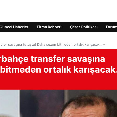
Güncel Haberler
Firma Rehberi
Çerez Politikası
Foru
nsfer savaşına tutuştu! Daha sezon bitmeden ortalık karışacak… –
rbahçe transfer savaşına
 bitmeden ortalık karışaca