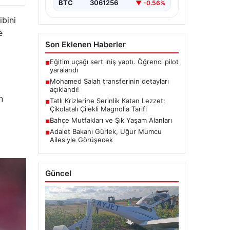
BTC
3061256
▼ -0.56%
ibini
e
Son Eklenen Haberler
Eğitim uçağı sert iniş yaptı. Öğrenci pilot
■
yaralandı
Mohamed Salah transferinin detayları
■
açıklandı!
n
Tatlı Krizlerine Serinlik Katan Lezzet:
■
Çikolatalı Çilekli Magnolia Tarifi
Bahçe Mutfakları ve Şık Yaşam Alanları
■
Adalet Bakanı Gürlek, Uğur Mumcu
■
Ailesiyle Görüşecek
Güncel