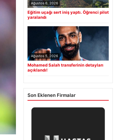
Ağustos 6, 2026
Eğitim uçağı sert iniş yaptı. Öğrenci pilot
yaralandı
Ağustos 5, 2026
Mohamed Salah transferinin detayları
açıklandı!
Son Eklenen Firmalar