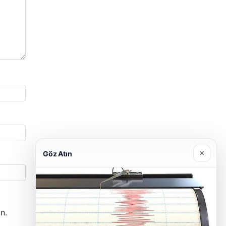
×
Göz Atın
n.