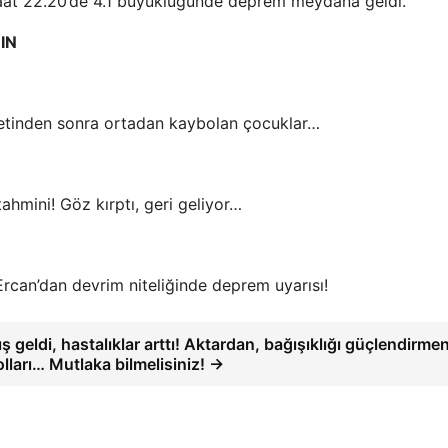
aat 22.20’de 4.1 büyüklüğünde deprem meydana geldi.
IN
yaretinden sonra ortadan kaybolan çocuklar…
 tahmini! Göz kırptı, geri geliyor…
rcan’dan devrim niteliğinde deprem uyarısı!
ış geldi, hastalıklar arttı! Aktardan, bağışıklığı güçlendirme
olları… Mutlaka bilmelisiniz! →