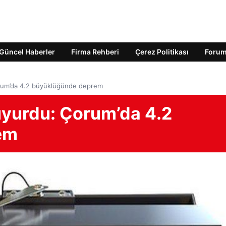
Güncel Haberler
Firma Rehberi
Çerez Politikası
Foru
rum’da 4.2 büyüklüğünde deprem
yurdu: Çorum’da 4.2
em