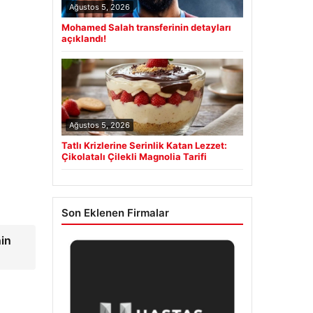
Ağustos 5, 2026
Mohamed Salah transferinin detayları
açıklandı!
Ağustos 5, 2026
Tatlı Krizlerine Serinlik Katan Lezzet:
Çikolatalı Çilekli Magnolia Tarifi
Son Eklenen Firmalar
nin