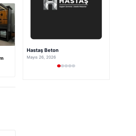
Prenses Night Club
Nisan 29, 2026
am