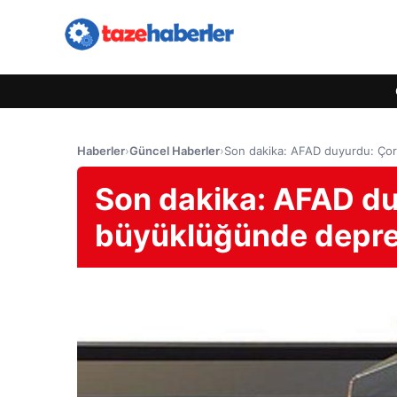
Haberler
›
Güncel Haberler
›
Son dakika: AFAD duyurdu: Ço
Son dakika: AFAD du
büyüklüğünde depr