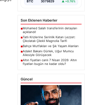
BTC
3079829
▲ +0.76%
Son Eklenen Haberler
Mohamed Salah transferinin detayları
■
açıklandı!
Tatlı Krizlerine Serinlik Katan Lezzet:
■
Çikolatalı Çilekli Magnolia Tarifi
Bahçe Mutfakları ve Şık Yaşam Alanları
■
Adalet Bakanı Gürlek, Uğur Mumcu
■
Ailesiyle Görüşecek
Altın fiyatları canlı 7 Nisan 2026: Altın
■
fiyatları bugün ne kadar oldu?
Güncel