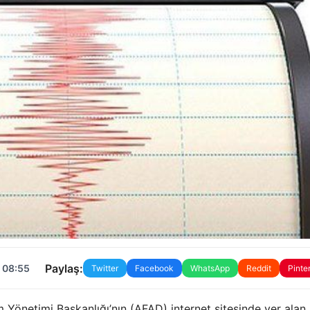
Paylaş:
 08:55
Twitter
Facebook
WhatsApp
Reddit
Pinte
 Yönetimi Başkanlığı’nın (AFAD) internet sitesinde yer alan 