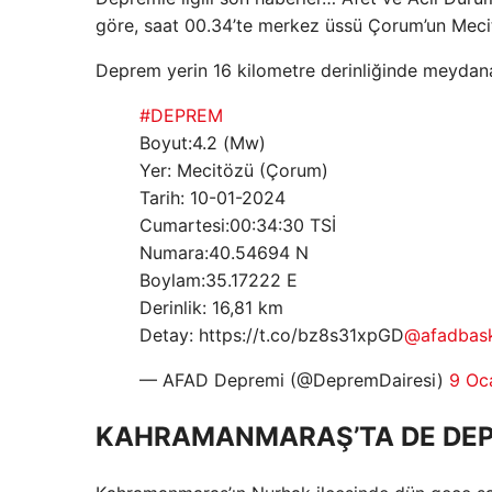
göre, saat 00.34’te merkez üssü Çorum’un Mec
Deprem yerin 16 kilometre derinliğinde meydana
#DEPREM
Boyut:4.2 (Mw)
Yer: Mecitözü (Çorum)
Tarih: 10-01-2024
Cumartesi:00:34:30 TSİ
Numara:40.54694 N
Boylam:35.17222 E
Derinlik: 16,81 km
Detay: https://t.co/bz8s31xpGD
@afadbask
— AFAD Depremi (@DepremDairesi)
9 Oc
KAHRAMANMARAŞ’TA DE DEP