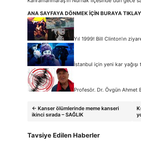
Kahramanmaraş’ın Nurhak ilçesinde dün gece s
ANA SAYFAYA DÖNMEK İÇİN BURAYA TIKLAY
Yıl 1999! Bill Clinton’ın zi
İstanbul için yeni kar yağışı
Profesör. Dr. Övgün Ahmet E
← Kanser ölümlerinde meme kanseri
K
ikinci sırada – SAĞLIK
y
Tavsiye Edilen Haberler