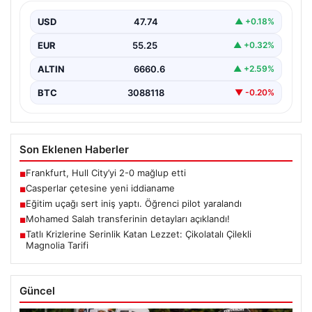
USD
47.74
▲ +0.18%
EUR
55.25
▲ +0.32%
ALTIN
6660.6
▲ +2.59%
BTC
3088118
▼ -0.20%
Son Eklenen Haberler
Frankfurt, Hull City’yi 2-0 mağlup etti
■
Casperlar çetesine yeni iddianame
■
Eğitim uçağı sert iniş yaptı. Öğrenci pilot yaralandı
■
Mohamed Salah transferinin detayları açıklandı!
■
Tatlı Krizlerine Serinlik Katan Lezzet: Çikolatalı Çilekli
■
Magnolia Tarifi
Güncel