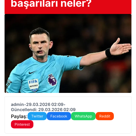
başarıları neler?
admin
•
29.03.2026 02:09
•
Güncellendi: 29.03.2026 02:09
Paylaş:
Twitter
Facebook
WhatsApp
Reddit
Pinterest