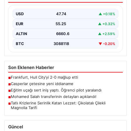
USD
47.74
▲ +0.18%
EUR
55.25
▲ +0.32%
ALTIN
6660.6
▲ +2.59%
BTC
3088118
▼ -0.20%
Son Eklenen Haberler
Frankfurt, Hull City’yi 2-0 mağlup etti
■
Casperlar çetesine yeni iddianame
■
Eğitim uçağı sert iniş yaptı. Öğrenci pilot yaralandı
■
Mohamed Salah transferinin detayları açıklandı!
■
Tatlı Krizlerine Serinlik Katan Lezzet: Çikolatalı Çilekli
■
Magnolia Tarifi
Güncel