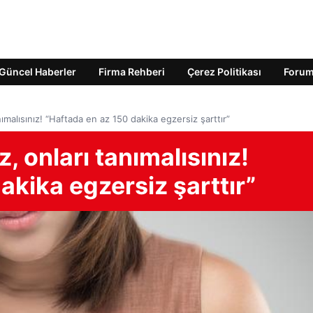
Güncel Haberler
Firma Rehberi
Çerez Politikası
Foru
nımalısınız! “Haftada en az 150 dakika egzersiz şarttır”
, onları tanımalısınız!
akika egzersiz şarttır”