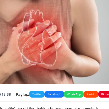
Paylaş:
5 13:38
Twitter
Facebook
WhatsApp
Reddit
Pinte
 sağlığının etkileri hakkında beyannameler yayınladı.