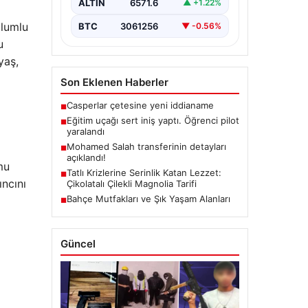
ALTIN
6571.6
▲ +1.22%
olumlu
BTC
3061256
▼ -0.56%
u
yaş,
Son Eklenen Haberler
Casperlar çetesine yeni iddianame
■
Eğitim uçağı sert iniş yaptı. Öğrenci pilot
■
yaralandı
Mohamed Salah transferinin detayları
■
açıklandı!
mu
Tatlı Krizlerine Serinlik Katan Lezzet:
■
ıncını
Çikolatalı Çilekli Magnolia Tarifi
Bahçe Mutfakları ve Şık Yaşam Alanları
■
Güncel