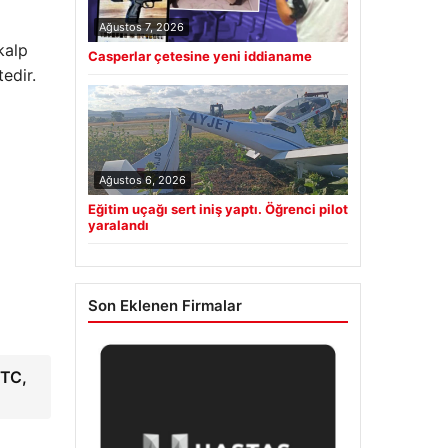
Ağustos 7, 2026
kalp
Casperlar çetesine yeni iddianame
edir.
Ağustos 6, 2026
Eğitim uçağı sert iniş yaptı. Öğrenci pilot
yaralandı
Son Eklenen Firmalar
BTC,