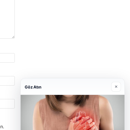
×
Göz Atın
n.