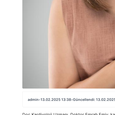
admin
•
13.02.2025 13:38
•
Güncellendi: 13.02.202
Doç Kardiyoloji Uzmanı. Doktor Emrah Emiy, kalp