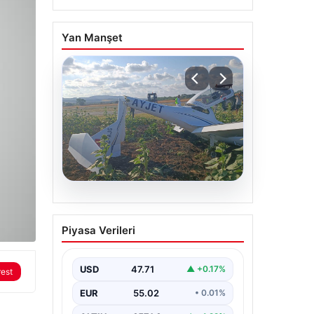
Yan Manşet
06.08.2026
Eğitim uçağı sert iniş
Piyasa Verileri
yaptı. Öğrenci pilot
yaralandı
USD
47.71
▲ +0.17%
rest
EUR
55.02
• 0.01%