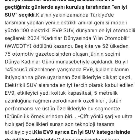
geçtiğimiz günlerde aynı kuruluş tarafından “en iyi
SUV” seçildi.
Kia’nın yakın zamanda Türkiye’de
lansmanı yapılan yeni elektrikli amiral gemisi modeli
yüzde 100 elektrikli EV9 SUV, dünyanın en iyi otomobili
seçilerek 2024 “Kadınlar Dünyasında Yılın Otomobili”
(WWCOTY) ödülünü kazandı. Beş kıta ve 52 ülkeden
75 otomotiv gazetecisinden oluşan jürinin seçimi
Dünya Kadınlar Günü münasebetiyle açıklandı. Bu yıl
14’üncüsü düzenlenen yarışmada EV9, kullanıcılarının
ihtiyaçlarına göre uyarlanan özellikleriyle dikkat çekti.
Elektrikli SUV alanında en iyi tercih olarak kabul edilen
EV9, etkileyici yedi koltuk kapasitesi, 5 metrelik
uzunluğuna rağmen aerodinamik özellikleri, üstün
performansı ve üstün özellikleriyle bu segmentte
türünün ilk örneklerinden biri. . -Çift yönlü şarj ve ultra
hızlı şarj özellikleri sunan son teknoloji tasarım
etkileyiciydi.
Kia EV9 ayrıca En İyi SUV kategorisinde
de ödülün sahibi oldu
Oylama öncesinde onlarca