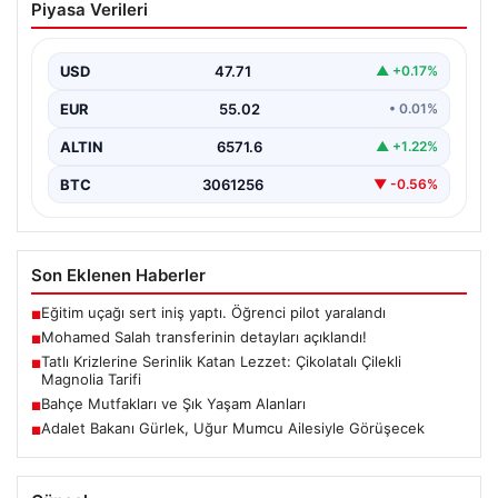
Piyasa Verileri
açıklandı!
USD
47.71
▲ +0.17%
EUR
55.02
• 0.01%
ALTIN
6571.6
▲ +1.22%
BTC
3061256
▼ -0.56%
Son Eklenen Haberler
Eğitim uçağı sert iniş yaptı. Öğrenci pilot yaralandı
■
Mohamed Salah transferinin detayları açıklandı!
■
Tatlı Krizlerine Serinlik Katan Lezzet: Çikolatalı Çilekli
■
Magnolia Tarifi
Bahçe Mutfakları ve Şık Yaşam Alanları
■
Adalet Bakanı Gürlek, Uğur Mumcu Ailesiyle Görüşecek
■