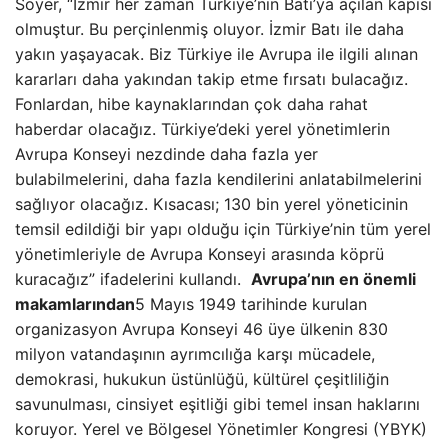
Soyer, “İzmir her zaman Türkiye’nin Batı’ya açılan kapısı
olmuştur. Bu perçinlenmiş oluyor. İzmir Batı ile daha
yakın yaşayacak. Biz Türkiye ile Avrupa ile ilgili alınan
kararları daha yakından takip etme fırsatı bulacağız.
Fonlardan, hibe kaynaklarından çok daha rahat
haberdar olacağız. Türkiye’deki yerel yönetimlerin
Avrupa Konseyi nezdinde daha fazla yer
bulabilmelerini, daha fazla kendilerini anlatabilmelerini
sağlıyor olacağız. Kısacası; 130 bin yerel yöneticinin
temsil edildiği bir yapı olduğu için Türkiye’nin tüm yerel
yönetimleriyle de Avrupa Konseyi arasında köprü
kuracağız” ifadelerini kullandı.
Avrupa’nın en önemli
makamlarından
5 Mayıs 1949 tarihinde kurulan
organizasyon Avrupa Konseyi 46 üye ülkenin 830
milyon vatandaşının ayrımcılığa karşı mücadele,
demokrasi, hukukun üstünlüğü, kültürel çeşitliliğin
savunulması, cinsiyet eşitliği gibi temel insan haklarını
koruyor. Yerel ve Bölgesel Yönetimler Kongresi (YBYK)