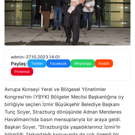
admin
•
27.10.2023 14:01
Paylaş:
Twitter
Facebook
WhatsApp
Reddit
Pinterest
Avrupa Konseyi Yerel ve Bölgesel Yönetimler
Kongresi’nin (YBYK) Bölgeler Meclisi Başkanlığına oy
birliğiyle seçilen İzmir Büyükşehir Belediye Başkanı
Tunç Soyer, Strazburg dönüşünde Adnan Menderes
Havalimanı’nda basın mensuplarıyla bir araya geldi.
Başkan Soyer, “Strazburg’da yaşadıklarımız İzmir’in
bilinirliği, farkındalığı konusunda da çok önemli bir