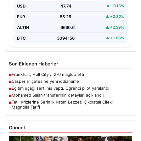
USD
47.74
▲ +0.18%
EUR
55.25
▲ +0.32%
ALTIN
6660.6
▲ +2.59%
BTC
3094156
▲ +1.08%
Son Eklenen Haberler
Frankfurt, Hull City’yi 2-0 mağlup etti
■
Casperlar çetesine yeni iddianame
■
Eğitim uçağı sert iniş yaptı. Öğrenci pilot yaralandı
■
Mohamed Salah transferinin detayları açıklandı!
■
Tatlı Krizlerine Serinlik Katan Lezzet: Çikolatalı Çilekli
■
Magnolia Tarifi
Güncel