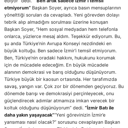
ediyor” dedi.
“Ben artık sadece İzmir’i temsil
etmiyorum”
Başkan Soyer, ayrıca basın mensuplarının
yönelttiği soruları da cevapladı. Yeni görevden dolayı
tebrik alıp almadığını sorulması üzerine konuşan
Başkan Soyer, “Hem sosyal medyadan hem telefonla
onlarca, yüzlerce mesaj aldım. Teşekkür ediyorum. Bu,
şu anda Türkiye’nin Avrupa Konseyi nezdindeki en
büyük koltuğu. Ben sadece İzmir’i temsil etmiyorum.
Ben, Türkiye’nin oradaki hakkını, hukukunu korumak
için de mücadele edeceğim. En büyük mücadele
alanının demokrasi ve barış olduğunu düşünüyorum.
Türkiye büyük bir kaosun ortasında. Her tarafımızda
savaş, yangın var. Çok zor bir dönemden geçiyoruz. Bu
dönemde barışı ve demokrasiyi perçinleyecek, onu
güçlendirecek adımlar atmamıza imkan verecek bir
koltuk olduğunu düşünüyorum” dedi.
“İzmir Batı ile
daha yakın yaşayacak”
“Yeni görevinizin İzmir’e
yansıması nasıl olacak?” sorusunu cevaplayan Başkan