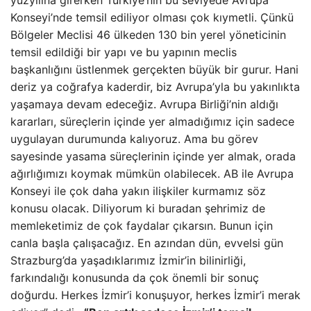
yüzyılına girerken Türkiye’nin bu seviyede Avrupa
Konseyi’nde temsil ediliyor olması çok kıymetli. Çünkü
Bölgeler Meclisi 46 ülkeden 130 bin yerel yöneticinin
temsil edildiği bir yapı ve bu yapının meclis
başkanlığını üstlenmek gerçekten büyük bir gurur. Hani
deriz ya coğrafya kaderdir, biz Avrupa’yla bu yakınlıkta
yaşamaya devam edeceğiz. Avrupa Birliği’nin aldığı
kararları, süreçlerin içinde yer almadığımız için sadece
uygulayan durumunda kalıyoruz. Ama bu görev
sayesinde yasama süreçlerinin içinde yer almak, orada
ağırlığımızı koymak mümkün olabilecek. AB ile Avrupa
Konseyi ile çok daha yakın ilişkiler kurmamız söz
konusu olacak. Diliyorum ki buradan şehrimiz de
memleketimiz de çok faydalar çıkarsın. Bunun için
canla başla çalışacağız. En azından dün, evvelsi gün
Strazburg’da yaşadıklarımız İzmir’in bilinirliği,
farkındalığı konusunda da çok önemli bir sonuç
doğurdu. Herkes İzmir’i konuşuyor, herkes İzmir’i merak