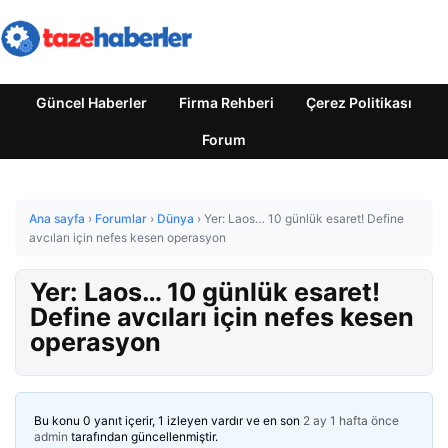
Güncel Haberler
Firma Rehberi
Çerez Politikası
Forum
Ana sayfa
›
Forumlar
›
Dünya
›
Yer: Laos… 10 günlük esaret! Define
avcıları için nefes kesen operasyon
Yer: Laos… 10 günlük esaret!
Define avcıları için nefes kesen
operasyon
Bu konu 0 yanıt içerir, 1 izleyen vardır ve en son
2 ay 1 hafta önce
admin
tarafından güncellenmiştir.