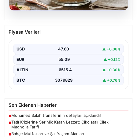
05.08.2026
Tatlı Krizlerine Serinlik Katan Lezzet:
Piyasa Verileri
Çikolatalı Çilekli Magnolia Tarifi
Çikolata soslu çilekli magnolia, hafif dokusuyla tatlı
severlerin favorisi haline gelen günümüzün popüler
USD
47.60
▲ +0.06%
tatlılarından…
EUR
55.09
▲ +0.12%
ALTIN
6515.4
▲ +0.30%
BTC
3079829
▲ +0.76%
Son Eklenen Haberler
Mohamed Salah transferinin detayları açıklandı!
■
Tatlı Krizlerine Serinlik Katan Lezzet: Çikolatalı Çilekli
■
Magnolia Tarifi
Bahçe Mutfakları ve Şık Yaşam Alanları
■