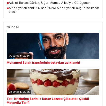
Adalet Bakanı Gürlek, Uğur Mumcu Ailesiyle Görüşecek
■
Altın fiyatları canlı 7 Nisan 2026: Altın fiyatları bugün ne kadar
■
oldu?
Güncel
Ağustos 5, 2026
Mohamed Salah transferinin detayları açıklandı!
Ağustos 5, 2026
Tatlı Krizlerine Serinlik Katan Lezzet: Çikolatalı Çilekli
Magnolia Tarifi