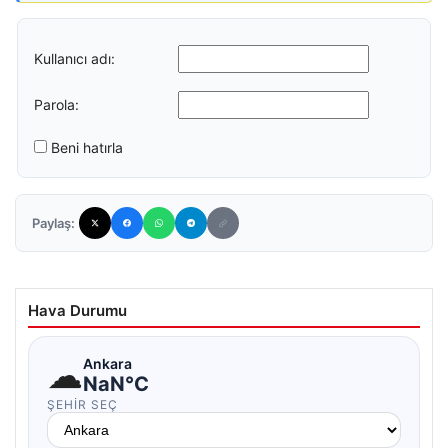
Kullanıcı adı:
Parola:
Beni hatırla
Paylaş:
Hava Durumu
☁
Ankara
NaN°C
ŞEHIR SEÇ