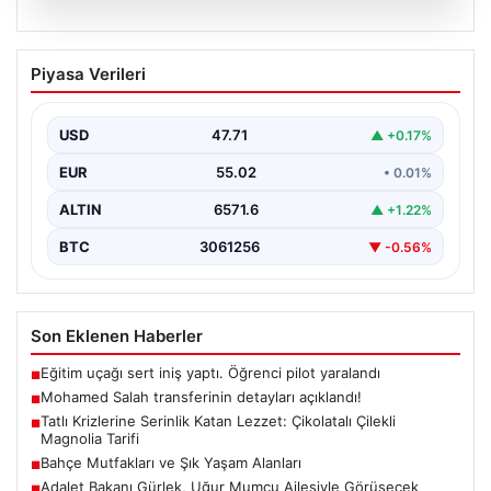
05.08.2026
Mohamed Salah transferinin detayları
Piyasa Verileri
açıklandı!
USD
47.71
▲ +0.17%
EUR
55.02
• 0.01%
ALTIN
6571.6
▲ +1.22%
BTC
3061256
▼ -0.56%
Son Eklenen Haberler
Eğitim uçağı sert iniş yaptı. Öğrenci pilot yaralandı
■
Mohamed Salah transferinin detayları açıklandı!
■
Tatlı Krizlerine Serinlik Katan Lezzet: Çikolatalı Çilekli
■
Magnolia Tarifi
Bahçe Mutfakları ve Şık Yaşam Alanları
■
Adalet Bakanı Gürlek, Uğur Mumcu Ailesiyle Görüşecek
■