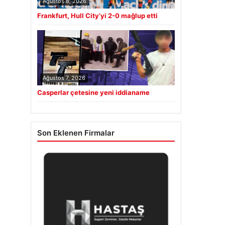
Ağustos 8, 2026
Frankfurt, Hull City’yi 2-0 mağlup etti
Ağustos 7, 2026
Casperlar çetesine yeni iddianame
Son Eklenen Firmalar