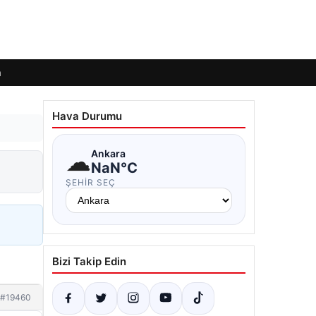
m
Hava Durumu
☁
Ankara
NaN°C
ŞEHIR SEÇ
Bizi Takip Edin
#19460