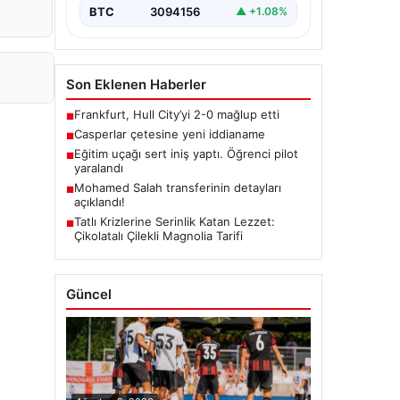
BTC
3094156
▲ +1.08%
Son Eklenen Haberler
Frankfurt, Hull City’yi 2-0 mağlup etti
■
Casperlar çetesine yeni iddianame
■
Eğitim uçağı sert iniş yaptı. Öğrenci pilot
■
yaralandı
Mohamed Salah transferinin detayları
■
açıklandı!
Tatlı Krizlerine Serinlik Katan Lezzet:
■
Çikolatalı Çilekli Magnolia Tarifi
Güncel