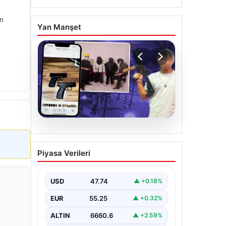
an
Yan Manşet
07.08.2026
Casperlar çetesine yeni
Piyasa Verileri
iddianame
USD
47.74
▲ +0.18%
EUR
55.25
▲ +0.32%
ALTIN
6660.6
▲ +2.59%