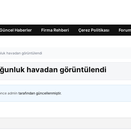
Güncel Haberler
Firma Rehberi
Çerez Politikası
Foru
unluk havadan görüntülendi
Yoğunluk havadan görüntülendi
 önce
admin
tarafından güncellenmiştir.