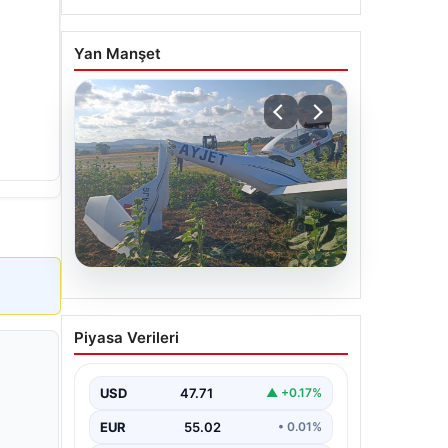
Yan Manşet
06.08.2026
Eğitim uçağı sert iniş
Piyasa Verileri
yaptı. Öğrenci pilot
yaralandı
USD
47.71
▲ +0.17%
EUR
55.02
• 0.01%