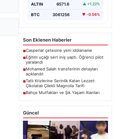
ALTIN
6571.6
▲ +1.22%
BTC
3061256
▼ -0.56%
Son Eklenen Haberler
Casperlar çetesine yeni iddianame
■
Eğitim uçağı sert iniş yaptı. Öğrenci pilot
■
yaralandı
Mohamed Salah transferinin detayları
■
açıklandı!
Tatlı Krizlerine Serinlik Katan Lezzet:
■
Çikolatalı Çilekli Magnolia Tarifi
Bahçe Mutfakları ve Şık Yaşam Alanları
■
Güncel