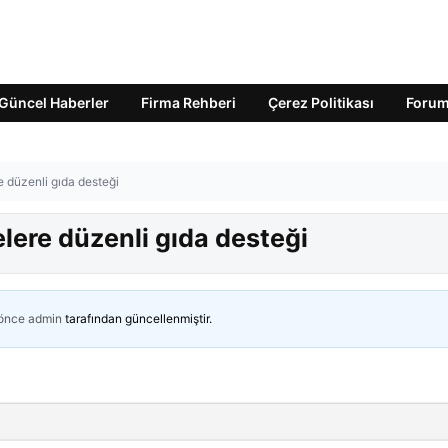
Güncel Haberler
Firma Rehberi
Çerez Politikası
Foru
e düzenli gıda desteği
elere düzenli gıda desteği
 önce
admin
tarafından güncellenmiştir.