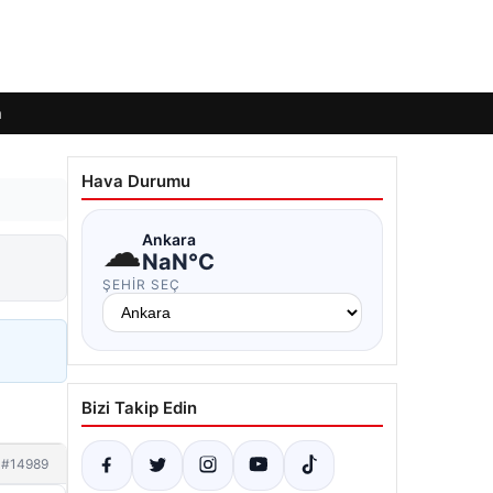
m
Hava Durumu
☁
Ankara
NaN°C
ŞEHIR SEÇ
Bizi Takip Edin
#14989