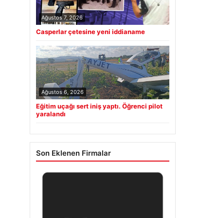
Ağustos 7, 2026
Casperlar çetesine yeni iddianame
Ağustos 6, 2026
Eğitim uçağı sert iniş yaptı. Öğrenci pilot
yaralandı
Son Eklenen Firmalar