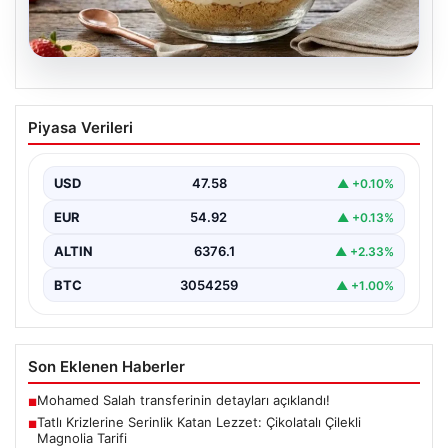
05.08.2026
Tatlı Krizlerine Serinlik Katan Lezzet:
Piyasa Verileri
Çikolatalı Çilekli Magnolia Tarifi
Çikolata soslu çilekli magnolia, hafif dokusuyla tatlı
severlerin favorisi haline gelen günümüzün popüler
USD
47.58
▲ +0.10%
tatlılarından…
EUR
54.92
▲ +0.13%
ALTIN
6376.1
▲ +2.33%
BTC
3054259
▲ +1.00%
Son Eklenen Haberler
Mohamed Salah transferinin detayları açıklandı!
■
Tatlı Krizlerine Serinlik Katan Lezzet: Çikolatalı Çilekli
■
Magnolia Tarifi