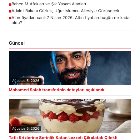
Bahçe Mutfakları ve Şık Yaşam Alanları
■
Adalet Bakanı Gürlek, Uğur Mumcu Ailesiyle Görüşecek
■
Altın fiyatları canlı 7 Nisan 2026: Altın fiyatları bugün ne kadar
■
oldu?
Güncel
Ağustos 5, 2026
Mohamed Salah transferinin detayları açıklandı!
Ağustos 5, 2026
Tatlı Krizlerine Serinlik Katan Lezzet: Çikolatalı Çilekli