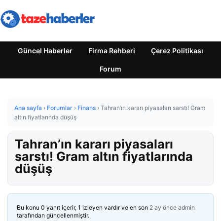
Güncel Haberler
Firma Rehberi
Çerez Politikası
Forum
Ana sayfa
›
Forumlar
›
Finans
›
Tahran’ın kararı piyasaları sarstı! Gram
altın fiyatlarında düşüş
Tahran’ın kararı piyasaları
sarstı! Gram altın fiyatlarında
düşüş
Bu konu 0 yanıt içerir, 1 izleyen vardır ve en son
2 ay önce
admin
tarafından güncellenmiştir.