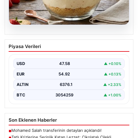
05.08.2026
Tatlı Krizlerine Serinlik Katan Lezzet:
Piyasa Verileri
Çikolatalı Çilekli Magnolia Tarifi
Çikolata soslu çilekli magnolia, hafif dokusuyla tatlı
severlerin favorisi haline gelen günümüzün popüler
USD
47.58
▲ +0.10%
tatlılarından…
EUR
54.92
▲ +0.13%
ALTIN
6376.1
▲ +2.33%
BTC
3054259
▲ +1.00%
Son Eklenen Haberler
Mohamed Salah transferinin detayları açıklandı!
■
Tatlı Krizlerine Serinlik Katan Lezzet: Çikolatalı Çilekli
■